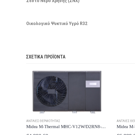
Ζεστό Νερό Χρήσης (ΖΝΧ)
Οικολογικό Ψυκτικό Υγρό R32
ΣΧΕΤΙΚΆ ΠΡΟΪΌΝΤΑ
ΑΝΤΛΊΕΣ ΘΕΡΜΌΤΗΤΑΣ
ΑΝΤΛΊΕΣ Θ
Midea M-Thermal MHC-V12W/D2RN8-B2 Αντλία Θερμότητας 12kW Τριφασική Monoblock με Wi-Fi
Midea M-Thermal MHC-V22W/D2RN8 Αντλία Θερμότητας 22kW Τριφασική Monoblock με Wi-Fi