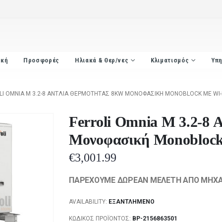
ική
Προσφορές
Ηλιακά & Θερ/νες
Κλιματισμός
Υπη
LI OMNIA M 3.2-8 ΑΝΤΛΊΑ ΘΕΡΜΌΤΗΤΑΣ 8KW ΜΟΝΟΦΑΣΙΚΉ MONOBLOCK ΜΕ WI-
Ferroli Omnia M 3.2-8
Μονοφασική Monoblock
€
3,001.99
ΠΑΡΕΧΟΥΜΕ ΔΩΡΕΑΝ ΜΕΛΕΤΗ ΑΠΟ ΜΗΧΑΝ
AVAILABILITY:
ΕΞΑΝΤΛΗΜΈΝΟ
ΚΩΔΙΚΌΣ ΠΡΟΪΌΝΤΟΣ:
BP-2156863501