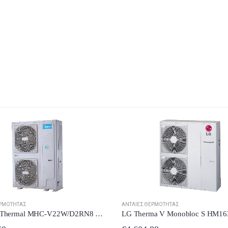
ΑΝΤΛΊΕΣ ΘΕΡΜΌΤΗΤΑΣ
ΕΡΜΌΤΗΤΑΣ
LG Therma V Monobloc S HM163MR. U34 Αντλία Θερμότητας 16kW Τριφασική Monoblock