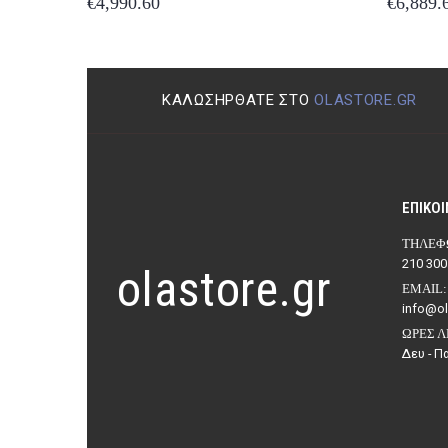
€
6,889.60
€
4,604.
ΚΑΛΩΣΉΡΘΑΤΕ ΣΤΟ
OLASTORE.GR
ΕΠΙΚΟΙ
ΤΗΛΈΦ
210 300
olastore.gr
EMAIL:
info@ol
ΏΡΕΣ Λ
Δευ - Πα