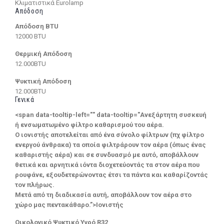
Κλιματιστικά Eurolamp
Απόδοση
Απόδοση BTU
12000 BTU
Θερμική Απόδοση
12.000BTU
Ψυκτική Απόδοση
12.000BTU
Γενικά
<span data-tooltip-left="" data-tooltip="Ανεξάρτητη συσκευή
ή ενσωματωμένο φίλτρο καθαρισμού του αέρα.
Ο ιονιστής αποτελείται από ένα σύνολο φίλτρων (πχ φίλτρο
ενεργού άνθρακα) τα οποία φιλτράρουν τον αέρα (όπως ένας
καθαριστής αέρα) και σε συνδυασμό με αυτό, αποβάλλουν
θετικά και αρνητικά ιόντα διοχετεύοντάς τα στον αέρα που
ρουφάνε, εξουδετερώνοντας έτσι τα πάντα και καθαρίζοντάς
τον πλήρως.
Μετά από τη διαδικασία αυτή, αποβάλλουν τον αέρα στο
χώρο μας πεντακάθαρο.”>Ιονιστής
Οικολογικό Ψυκτικό Υγρό R32