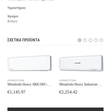
Υγραντήρας
Χρώμα
Άσπρο
ΣΧΕΤΙΚΆ ΠΡΟΪΌΝΤΑ
ΚΛΙΜΑΤΙΣΤΙΚΆ
ΚΛΙΜΑΤΙΣΤΙΚΆ
Mitsubishi Heavy SRK/SRC-25ZS-WF Κλιματιστικό 9000 BTU New Model 2024
Mitsubishi Heavy Industries SRK/SRC-60ZSX-WF Κλιματιστικό Inverter 22000 BTU A++/A++ με Wi-Fi New Model 2024
€
1,145.97
€
2,254.42