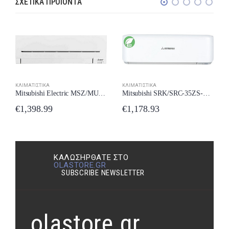
ΣΧΕΤΙΚΆ ΠΡΟΪΌΝΤΑ
ΚΛΙΜΑΤΙΣΤΙΚΆ
ΚΛΙΜΑΤΙΣΤΙΚΆ
Mitsubishi SRK/SRC-35ZS-WF Κλιματιστικό Inverter 12000 BTU A++/A++ με Wi-Fi New Model 2024
Mitsubishi Electric MSZ/MUZ-AP42VGK Κλιματιστικό Inverter 14000 BTU A++/A++ New Model 2024
€
1,178.93
€
1,398.99
ΚΑΛΩΣΉΡΘΑΤΕ ΣΤΟ
OLASTORE.GR
SUBSCRIBE NEWSLETTER
olastore.gr