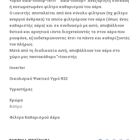
<span data-tooltip-left="" data-tooltip="Ανεξάρτητη συσκευή
ή ενσωματωμένο φίλτρο καθαρισμού του αέρα.
Ο ιονιστής αποτελείται από ένα σύνολο φίλτρων (πχ φίλτρο
ενεργού άνθρακα) τα οποία φιλτράρουν τον αέρα (όπως ένας
καθαριστής αέρα) και σε συνδυασμό με αυτό, αποβάλλουν
θετικά και αρνητικά ιόντα διοχετεύοντάς τα στον αέρα που
ρουφάνε, εξουδετερώνοντας έτσι τα πάντα και καθαρίζοντάς
τον πλήρως.
Μετά από τη διαδικασία αυτή, αποβάλλουν τον αέρα στο
χώρο μας πεντακάθαρο.”>Ιονιστής
Inverter
Οικολογικό Ψυκτικό Υγρό R32
Υγραντήρας
Χρώμα
Άσπρο
Φίλτρα Καθαρισμού Αέρα