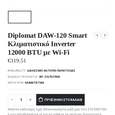
Diplomat DAW-120 Smart
Κλιματιστικό Inverter
12000 BTU με Wi-Fi
€
319.51
AVAILABILITY:
ΔΙΑΘΈΣΙΜΟ ΚΑΤΌΠΙΝ ΠΑΡΑΓΓΕΛΊΑΣ
ΚΩΔΙΚΌΣ ΠΡΟΪΌΝΤΟΣ:
BP-2157527009
ΚΑΤΗΓΟΡΊΑ:
ΚΛΙΜΑΤΙΣΤΙΚΆ
ΠΡΟΣΘΉΚΗ ΣΤΟ ΚΑΛΆΘΙ
Θέλετε καλύτερη τιμή; Επικοινωνήστε μαζί μας στο 210 3007136
ή στο info@olastore.gr για να μάθετε αν υπάρχει δυνατότητα