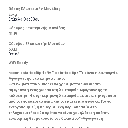
Βάρος Εξωτερικής Μονάδας
25kg
Επίπεδα Θορύβου
Θόρυβος Εσωτερικής Μονάδας
51dB
Θόρυβος Εξωτερικής Μονάδας
60dB
Γενικά
WiFi Ready
<span data-tooltip-left="" data-tooltip="Τι κάνει η λειτουργία
Αφύγρανσης στο κλιματιστικό;
Ένα κλιματιστικό μπορεί να χρησιμοποιηθεί για την
αφύγρανση ενός χώρου στη λειτουργία Αφύγρανσης το
καλοκαίρι. Η συγκεκριμένη λειτουργία αφαιρεί την υγρασία
από τον εσωτερικό αέρα και τον κάνει πιο φρέσκο. Για να
ενεργοποιηθεί, η καθορισμένη θερμοκρασία στο
τηλεχειριστήριο θα πρέπει να είναι χαμηλότερη από την
εσωτερική θερμοκρασία του δωματίου.”>Αφύγρανση