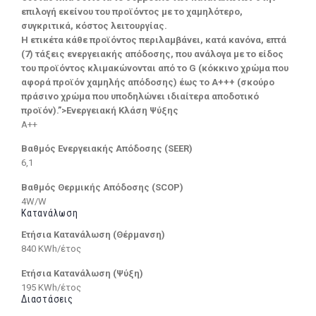
επιλογή εκείνου του προϊόντος με το χαμηλότερο,
συγκριτικά, κόστος λειτουργίας.
Η ετικέτα κάθε προϊόντος περιλαμβάνει, κατά κανόνα, επτά
(7) τάξεις ενεργειακής απόδοσης, που ανάλογα με το είδος
του προϊόντος κλιμακώνονται από το G (κόκκινο χρώμα που
αφορά προϊόν χαμηλής απόδοσης) έως το Α+++ (σκούρο
πράσινο χρώμα που υποδηλώνει ιδιαίτερα αποδοτικό
προϊόν).”>Ενεργειακή Κλάση Ψύξης
A++
Βαθμός Ενεργειακής Απόδοσης (SEER)
6,1
Βαθμός Θερμικής Απόδοσης (SCOP)
4W/W
Κατανάλωση
Ετήσια Κατανάλωση (Θέρμανση)
840 KWh/έτος
Ετήσια Κατανάλωση (Ψύξη)
195 KWh/έτος
Διαστάσεις