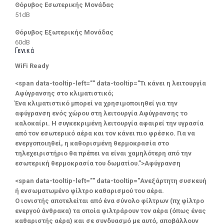
Θόρυβος Εσωτερικής Μονάδας
51dB
Θόρυβος Εξωτερικής Μονάδας
60dB
Γενικά
WiFi Ready
<span data-tooltip-left="" data-tooltip="Τι κάνει η λειτουργία
Αφύγρανσης στο κλιματιστικό;
Ένα κλιματιστικό μπορεί να χρησιμοποιηθεί για την
αφύγρανση ενός χώρου στη λειτουργία Αφύγρανσης το
καλοκαίρι. Η συγκεκριμένη λειτουργία αφαιρεί την υγρασία
από τον εσωτερικό αέρα και τον κάνει πιο φρέσκο. Για να
ενεργοποιηθεί, η καθορισμένη θερμοκρασία στο
τηλεχειριστήριο θα πρέπει να είναι χαμηλότερη από την
εσωτερική θερμοκρασία του δωματίου.”>Αφύγρανση
<span data-tooltip-left="" data-tooltip="Ανεξάρτητη συσκευή
ή ενσωματωμένο φίλτρο καθαρισμού του αέρα.
Ο ιονιστής αποτελείται από ένα σύνολο φίλτρων (πχ φίλτρο
ενεργού άνθρακα) τα οποία φιλτράρουν τον αέρα (όπως ένας
καθαριστής αέρα) και σε συνδυασμό με αυτό, αποβάλλουν