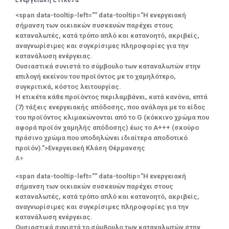
<span data-tooltip-left="" data-tooltip="Η ενεργειακή
σήμανση των οικιακών συσκευών παρέχει στους
καταναλωτές, κατά τρόπο απλό και κατανοητό, ακριβείς,
αναγνωρίσιμες και συγκρίσιμες πληροφορίες για την
κατανάλωση ενέργειας.
Ουσιαστικά συνιστά το σύμβουλο των καταναλωτών στην
επιλογή εκείνου του προϊόντος με το χαμηλότερο,
συγκριτικά, κόστος λειτουργίας.
Η ετικέτα κάθε προϊόντος περιλαμβάνει, κατά κανόνα, επτά
(7) τάξεις ενεργειακής απόδοσης, που ανάλογα με το είδος
του προϊόντος κλιμακώνονται από το G (κόκκινο χρώμα που
αφορά προϊόν χαμηλής απόδοσης) έως το Α+++ (σκούρο
πράσινο χρώμα που υποδηλώνει ιδιαίτερα αποδοτικό
προϊόν).”>Ενεργειακή Κλάση Θέρμανσης
A+
<span data-tooltip-left="" data-tooltip="Η ενεργειακή
σήμανση των οικιακών συσκευών παρέχει στους
καταναλωτές, κατά τρόπο απλό και κατανοητό, ακριβείς,
αναγνωρίσιμες και συγκρίσιμες πληροφορίες για την
κατανάλωση ενέργειας.
Ουσιαστικά συνιστά το σύμβουλο των καταναλωτών στην