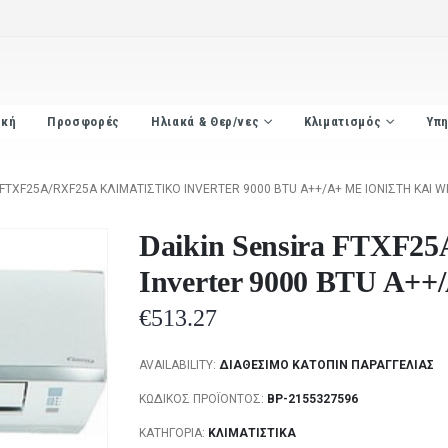
ική
Προσφορές
Ηλιακά & Θερ/νες
Κλιματισμός
Υπη
 FTXF25A/RXF25A ΚΛΙΜΑΤΙΣΤΙΚΌ INVERTER 9000 BTU A++/A+ ΜΕ ΙΟΝΙΣΤΉ ΚΑΙ WI
Daikin Sensira FTXF25
Inverter 9000 BTU A++/
€
513.27
AVAILABILITY:
ΔΙΑΘΈΣΙΜΟ ΚΑΤΌΠΙΝ ΠΑΡΑΓΓΕΛΊΑΣ
ΚΩΔΙΚΌΣ ΠΡΟΪΌΝΤΟΣ:
BP-2155327596
ΚΑΤΗΓΟΡΊΑ:
ΚΛΙΜΑΤΙΣΤΙΚΆ