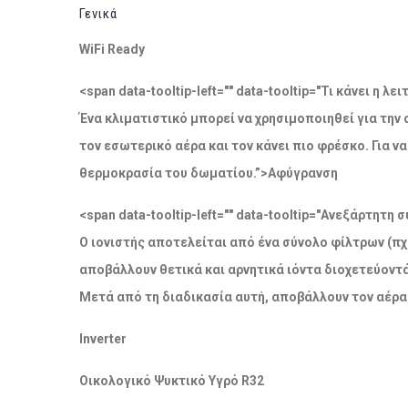
Γενικά
WiFi Ready
<span data-tooltip-left="" data-tooltip="Τι κάνει η 
Ένα κλιματιστικό μπορεί να χρησιμοποιηθεί για την
τον εσωτερικό αέρα και τον κάνει πιο φρέσκο. Για 
θερμοκρασία του δωματίου.”>Αφύγρανση
<span data-tooltip-left="" data-tooltip="Ανεξάρτητ
Ο ιονιστής αποτελείται από ένα σύνολο φίλτρων (πχ
αποβάλλουν θετικά και αρνητικά ιόντα διοχετεύοντ
Μετά από τη διαδικασία αυτή, αποβάλλουν τον αέρα
Inverter
Οικολογικό Ψυκτικό Υγρό R32