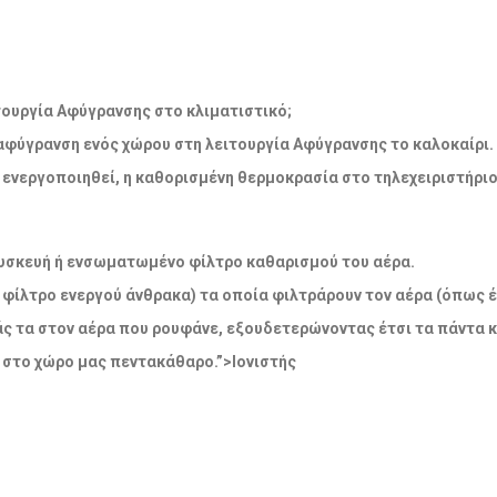
λειτουργία Αφύγρανσης στο κλιματιστικό;
 αφύγρανση ενός χώρου στη λειτουργία Αφύγρανσης το καλοκαίρι.
να ενεργοποιηθεί, η καθορισμένη θερμοκρασία στο τηλεχειριστήρι
η συσκευή ή ενσωματωμένο φίλτρο καθαρισμού του αέρα.
 φίλτρο ενεργού άνθρακα) τα οποία φιλτράρουν τον αέρα (όπως έ
άς τα στον αέρα που ρουφάνε, εξουδετερώνοντας έτσι τα πάντα 
 στο χώρο μας πεντακάθαρο.”>Ιονιστής