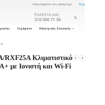
Καλωσήρθατε στο olastore.gr
Blog
Καλέστε μας:
210 300 71 36
ρεσίες
Στρώματα
Ηλεκτρικές Συσκευές
-FI
A/RXF25A Κλιματιστικό
A+ με Ιονιστή και Wi-Fi