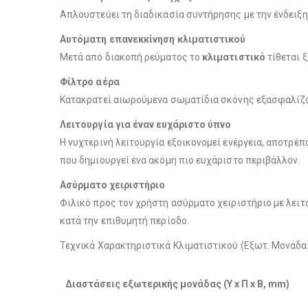
Απλουστεύει τη διαδικασία συντήρησης με την ένδειξ
Αυτόματη επανεκκίνηση κλιματιστικού
Μετά από διακοπή ρεύματος το
κλιματιστικό
τίθεται ξ
Φίλτρο αέρα
Κατακρατεί αιωρούμενα σωματίδια σκόνης εξασφαλί
Λειτουργία για έναν ευχάριστο ύπνο
Η νυχτερινή λειτουργία εξοικονομεί ενέργεια, αποτρέ
που δημιουργεί ένα ακόμη πιο ευχάριστο περιβάλλον.
Ασύρματο χειριστήριο
Φιλικό προς τον χρήστη ασύρματο χειριστήριο με λει
κατά την επιθυμητή περίοδο.
Τεχνικά Χαρακτηριστικά Κλιματιστικού (Εξωτ. Μονάδα
Διαστάσεις εξωτερικής μονάδας (Υ x Π x Β, mm)