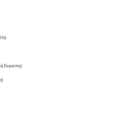
/h)
κή Ευρώπη)
α)