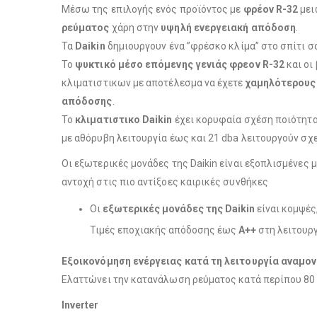
Μέσω της επιλογής ενός προϊόντος με
φρέον R-32
μει
ρεύματος
χάρη στην
υψηλή ενεργειακή απόδοση
.
Τα
Daikin
δημιουργουν ένα ”φρέσκο κλίμα” στο σπίτι σ
Το
ψυκτικό μέσο επόμενης γενιάς φρεον R-32
και οι
κλιματιστικων με αποτέλεσμα να έχετε
χαμηλότερους
απόδοσης
.
To
κλιματιστικο Daikin
έχει κορυφαία σχέση ποιότητα
με αθόρυβη λειτουργία έως και 21 dba λειτουργούν σχ
Οι εξωτερικές μονάδες της Daikin είναι εξοπλισμένες 
αντοχή στις πιο αντίξοες καιρικές συνθήκες
Οι
εξωτερικές μονάδες της Daikin
είναι κομψές
Τιμές εποχιακής απόδοσης έως
Α++
στη λειτουρ
Εξοικονόμηση ενέργειας κατά τη λειτουργία αναμο
Ελαττώνει την κατανάλωση ρεύματος κατά περίπου 80 
Inverter