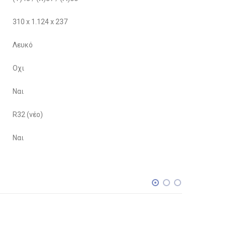
310 x 1.124 x 237
Λευκό
Οχι
Ναι
R32 (νέο)
Ναι