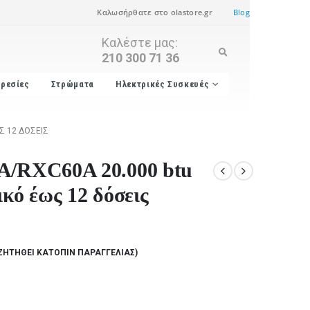
Καλωσήρθατε στο olastore.gr
Blog
Καλέστε μας:
210 300 71 36
ρεσίες
Στρώματα
Ηλεκτρικές Συσκευές
Σ 12 ΔΌΣΕΙΣ
A/RXC60A 20.000 btu
κό έως 12 δόσεις
ΖΗΤΗΘΕΊ ΚΑΤΌΠΙΝ ΠΑΡΑΓΓΕΛΊΑΣ)