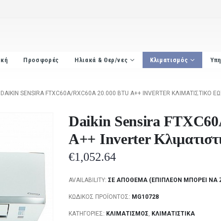
ική
Προσφορές
Ηλιακά & Θερ/νες
Κλιματισμός
Υπη
DAIKIN SENSIRA FTXC60A/RXC60A 20.000 BTU A++ INVERTER ΚΛΙΜΑΤΙΣΤΙΚΌ ΈΩ
Daikin Sensira FTXC60
A++ Inverter Κλιματιστι
€
1,052.64
AVAILABILITY:
ΣΕ ΑΠΌΘΕΜΑ (ΕΠΙΠΛΈΟΝ ΜΠΟΡΕΊ ΝΑ 
ΚΩΔΙΚΌΣ ΠΡΟΪΌΝΤΟΣ:
MG10728
ΚΑΤΗΓΟΡΊΕΣ:
ΚΛΙΜΑΤΙΣΜΌΣ
,
ΚΛΙΜΑΤΙΣΤΙΚΆ