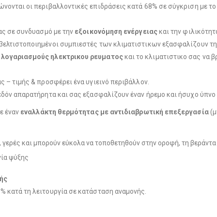
ώνονται οι περιβαλλοντικές επιδράσεις κατά 68% σε σύγκριση με το
ας σε συνδυασμό με την
εξοικονόμηση ενέργειας
και την φιλικότητ
 βελτιστοποιημένοι συμπιεστές των κλιματιστικων εξασφαλίζουν τ
 λογαριασμούς ηλεκτρικου ρευματος
και το κλιματιστικο σας να 
ς – τιμής & προσφέρει ένα υγιεινό περιβάλλον.
εδόν απαρατήρητα και σας εξασφαλίζουν έναν ήρεμο και ήσυχο ύπνο
με έναν
εναλλάκτη θερμότητας με αντιδιαβρωτική επεξεργασία
(μ
, γερές και μπορούν εύκολα να τοποθετηθούν στην οροφή, τη βεράντα 
γία ψύξης
νής
% κατά τη λειτουργία σε κατάσταση αναμονής.