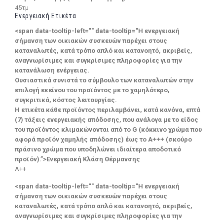
45τμ
Ενεργειακή Ετικέτα
<span data-tooltip-left="" data-tooltip="Η ενεργειακή
σήμανση των οικιακών συσκευών παρέχει στους
καταναλωτές, κατά τρόπο απλό και κατανοητό, ακριβείς,
αναγνωρίσιμες και συγκρίσιμες πληροφορίες για την
κατανάλωση ενέργειας.
Ουσιαστικά συνιστά το σύμβουλο των καταναλωτών στην
επιλογή εκείνου του προϊόντος με το χαμηλότερο,
συγκριτικά, κόστος λειτουργίας.
Η ετικέτα κάθε προϊόντος περιλαμβάνει, κατά κανόνα, επτά
(7) τάξεις ενεργειακής απόδοσης, που ανάλογα με το είδος
του προϊόντος κλιμακώνονται από το G (κόκκινο χρώμα που
αφορά προϊόν χαμηλής απόδοσης) έως το Α+++ (σκούρο
πράσινο χρώμα που υποδηλώνει ιδιαίτερα αποδοτικό
προϊόν).”>Ενεργειακή Κλάση Θέρμανσης
A++
<span data-tooltip-left="" data-tooltip="Η ενεργειακή
σήμανση των οικιακών συσκευών παρέχει στους
καταναλωτές, κατά τρόπο απλό και κατανοητό, ακριβείς,
αναγνωρίσιμες και συγκρίσιμες πληροφορίες για την