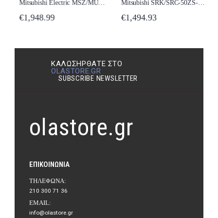
Mitsubishi Electric MSZ/MUZ-EF50VG-W Κλιματιστικό Inverter 18000 BTU A++/A+++ New Model 2024
Mitsubishi SRK/SRC-50ZS-WF Κλιματιστικό Inverter 18000 BTU A++/A++ με Wi-Fi New Model 2024
€
1,948.99
€
1,494.93
ΚΑΛΩΣΉΡΘΑΤΕ ΣΤΟ
OLASTORE.GR
SUBSCRIBE NEWSLETTER
olastore.gr
ΕΠΙΚΟΙΝΩΝΊΑ
ΤΗΛΈΦΩΝΑ:
210 300 71 36
EMAIL:
info@olastore.gr