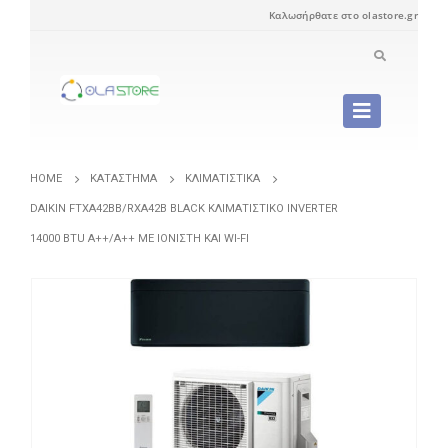
Καλωσήρθατε στο olastore.gr
HOME
ΚΑΤΆΣΤΗΜΑ
ΚΛΙΜΑΤΙΣΤΙΚΆ
DAIKIN FTXA42BB/RXA42B BLACK ΚΛΙΜΑΤΙΣΤΙΚΌ INVERTER
14000 BTU A++/A++ ΜΕ ΙΟΝΙΣΤΉ ΚΑΙ WI-FI