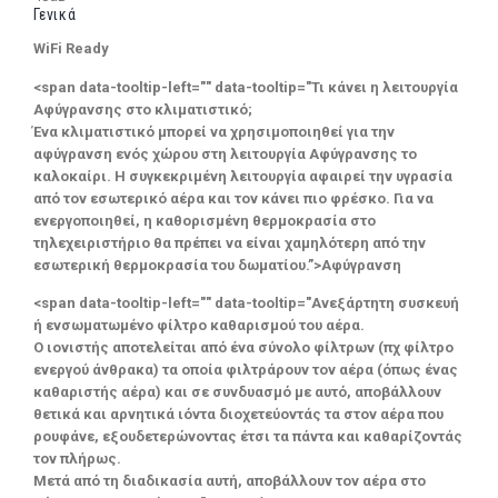
Γενικά
WiFi Ready
<span data-tooltip-left="" data-tooltip="Τι κάνει η λειτουργία
Αφύγρανσης στο κλιματιστικό;
Ένα κλιματιστικό μπορεί να χρησιμοποιηθεί για την
αφύγρανση ενός χώρου στη λειτουργία Αφύγρανσης το
καλοκαίρι. Η συγκεκριμένη λειτουργία αφαιρεί την υγρασία
από τον εσωτερικό αέρα και τον κάνει πιο φρέσκο. Για να
ενεργοποιηθεί, η καθορισμένη θερμοκρασία στο
τηλεχειριστήριο θα πρέπει να είναι χαμηλότερη από την
εσωτερική θερμοκρασία του δωματίου.”>Αφύγρανση
<span data-tooltip-left="" data-tooltip="Ανεξάρτητη συσκευή
ή ενσωματωμένο φίλτρο καθαρισμού του αέρα.
Ο ιονιστής αποτελείται από ένα σύνολο φίλτρων (πχ φίλτρο
ενεργού άνθρακα) τα οποία φιλτράρουν τον αέρα (όπως ένας
καθαριστής αέρα) και σε συνδυασμό με αυτό, αποβάλλουν
θετικά και αρνητικά ιόντα διοχετεύοντάς τα στον αέρα που
ρουφάνε, εξουδετερώνοντας έτσι τα πάντα και καθαρίζοντάς
τον πλήρως.
Μετά από τη διαδικασία αυτή, αποβάλλουν τον αέρα στο