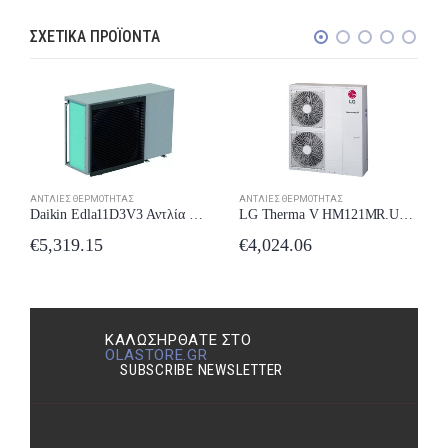
ΣΧΕΤΙΚΆ ΠΡΟΪΌΝΤΑ
ΑΝΤΛΊΕΣ ΘΕΡΜΌΤΗΤΑΣ
ΑΝΤΛΊΕΣ ΘΕΡΜΌΤΗΤΑΣ
Daikin Edla11D3V3 Αντλία Θερμότητας 11kW Μονοφασική Monoblock
LG Therma V HM121MR.U34 Αντλία Θερμότητας 12kW Μονοφασική Monoblock
€
5,319.15
€
4,024.06
ΚΑΛΩΣΉΡΘΑΤΕ ΣΤΟ
OLASTORE.GR
SUBSCRIBE NEWSLETTER