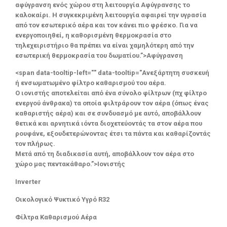
αφύγρανση ενός χώρου στη λειτουργία Αφύγρανσης το
καλοκαίρι. Η συγκεκριμένη λειτουργία αφαιρεί την υγρασία
από τον εσωτερικό αέρα και τον κάνει πιο φρέσκο. Για να
ενεργοποιηθεί, η καθορισμένη θερμοκρασία στο
τηλεχειριστήριο θα πρέπει να είναι χαμηλότερη από την
εσωτερική θερμοκρασία του δωματίου.”>Αφύγρανση
<span data-tooltip-left="" data-tooltip="Ανεξάρτητη συσκευή
ή ενσωματωμένο φίλτρο καθαρισμού του αέρα.
Ο ιονιστής αποτελείται από ένα σύνολο φίλτρων (πχ φίλτρο
ενεργού άνθρακα) τα οποία φιλτράρουν τον αέρα (όπως ένας
καθαριστής αέρα) και σε συνδυασμό με αυτό, αποβάλλουν
θετικά και αρνητικά ιόντα διοχετεύοντάς τα στον αέρα που
ρουφάνε, εξουδετερώνοντας έτσι τα πάντα και καθαρίζοντάς
τον πλήρως.
Μετά από τη διαδικασία αυτή, αποβάλλουν τον αέρα στο
χώρο μας πεντακάθαρο.”>Ιονιστής
Inverter
Οικολογικό Ψυκτικό Υγρό R32
Φίλτρα Καθαρισμού Αέρα