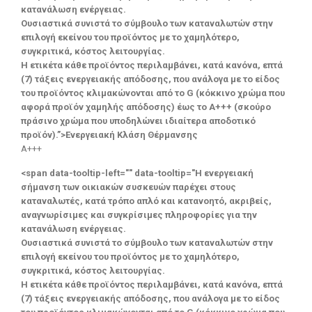
κατανάλωση ενέργειας.
Ουσιαστικά συνιστά το σύμβουλο των καταναλωτών στην
επιλογή εκείνου του προϊόντος με το χαμηλότερο,
συγκριτικά, κόστος λειτουργίας.
Η ετικέτα κάθε προϊόντος περιλαμβάνει, κατά κανόνα, επτά
(7) τάξεις ενεργειακής απόδοσης, που ανάλογα με το είδος
του προϊόντος κλιμακώνονται από το G (κόκκινο χρώμα που
αφορά προϊόν χαμηλής απόδοσης) έως το Α+++ (σκούρο
πράσινο χρώμα που υποδηλώνει ιδιαίτερα αποδοτικό
προϊόν).”>Ενεργειακή Κλάση Θέρμανσης
A+++
<span data-tooltip-left="" data-tooltip="Η ενεργειακή
σήμανση των οικιακών συσκευών παρέχει στους
καταναλωτές, κατά τρόπο απλό και κατανοητό, ακριβείς,
αναγνωρίσιμες και συγκρίσιμες πληροφορίες για την
κατανάλωση ενέργειας.
Ουσιαστικά συνιστά το σύμβουλο των καταναλωτών στην
επιλογή εκείνου του προϊόντος με το χαμηλότερο,
συγκριτικά, κόστος λειτουργίας.
Η ετικέτα κάθε προϊόντος περιλαμβάνει, κατά κανόνα, επτά
(7) τάξεις ενεργειακής απόδοσης, που ανάλογα με το είδος