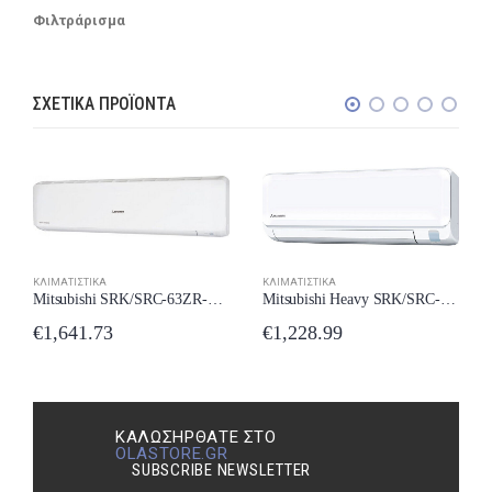
Φιλτράρισμα
ΣΧΕΤΙΚΆ ΠΡΟΪΌΝΤΑ
ΚΛΙΜΑΤΙΣΤΙΚΆ
ΚΛΙΜΑΤΙΣΤΙΚΆ
Mitsubishi SRK/SRC-63ZR-WF Κλιματιστικό Inverter 22000 BTU A++/A++ με Wi-Fi New Model 2024
Mitsubishi Heavy SRK/SRC-35ZTL-W Κλιματιστικό 12000 BTU New Model 2024
€
1,641.73
€
1,228.99
ΚΑΛΩΣΉΡΘΑΤΕ ΣΤΟ
OLASTORE.GR
SUBSCRIBE NEWSLETTER