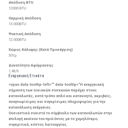
Απόδοση BTU
12000 BTU
Θερμική Απόδοση
13.000BTU
Ψυκτική Απόδοση
12.000BTU
Χώρος Κάλυψης (Κατά Προσέγγιση)
30τμ
Δυνατότητα Αφύγρανσης
1,4lt/h
Ενεργειακή Ετικέτα
<span data-tooltip-left="" data-tooltip="Η ενεργειακή
σήμανση των οικιακών συσκευών παρέχει στους
καταναλωτές, κατά τρόπο απλό και κατανοητό, ακριβείς,
αναγνωρίσιμες και συγκρίσιμες πληροφορίες για την
κατανάλωση ενέργειας.
Ουσιαστικά συνιστά το σύμβουλο των καταναλωτών στην
επιλογή εκείνου του προϊόντος με το χαμηλότερο,
συγκριτικά, κόστος λειτουργίας.