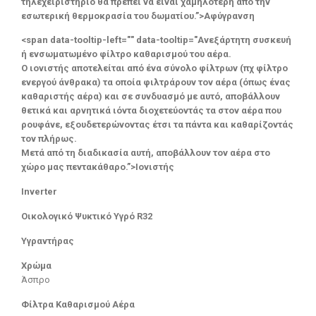
τηλεχειριστήριο θα πρέπει να είναι χαμηλότερη από την
εσωτερική θερμοκρασία του δωματίου.”>Αφύγρανση
<span data-tooltip-left="" data-tooltip="Ανεξάρτητη συσκευή
ή ενσωματωμένο φίλτρο καθαρισμού του αέρα.
Ο ιονιστής αποτελείται από ένα σύνολο φίλτρων (πχ φίλτρο
ενεργού άνθρακα) τα οποία φιλτράρουν τον αέρα (όπως ένας
καθαριστής αέρα) και σε συνδυασμό με αυτό, αποβάλλουν
θετικά και αρνητικά ιόντα διοχετεύοντάς τα στον αέρα που
ρουφάνε, εξουδετερώνοντας έτσι τα πάντα και καθαρίζοντάς
τον πλήρως.
Μετά από τη διαδικασία αυτή, αποβάλλουν τον αέρα στο
χώρο μας πεντακάθαρο.”>Ιονιστής
Inverter
Οικολογικό Ψυκτικό Υγρό R32
Υγραντήρας
Χρώμα
Άσπρο
Φίλτρα Καθαρισμού Αέρα