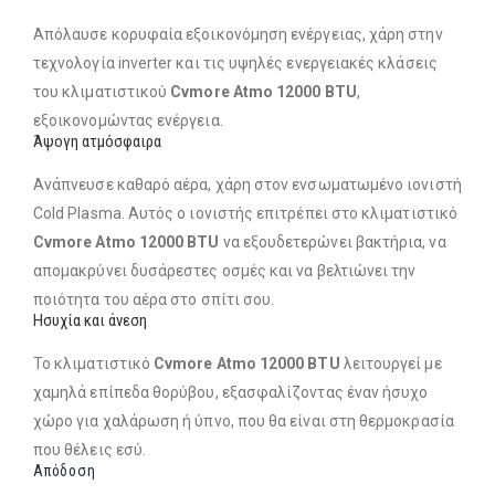
Απόλαυσε κορυφαία εξοικονόμηση ενέργειας, χάρη στην
τεχνολογία inverter και τις υψηλές ενεργειακές κλάσεις
του κλιματιστικού
Cvmore Atmo 12000 BTU
,
εξοικονομώντας ενέργεια.
Άψογη ατμόσφαιρα
Ανάπνευσε καθαρό αέρα, χάρη στον ενσωματωμένο ιονιστή
Cold Plasma. Αυτός ο ιονιστής επιτρέπει στο κλιματιστικό
Cvmore Atmo 12000 BTU
να εξουδετερώνει βακτήρια, να
απομακρύνει δυσάρεστες οσμές και να βελτιώνει την
ποιότητα του αέρα στο σπίτι σου.
Ησυχία και άνεση
Το κλιματιστικό
Cvmore Atmo 12000 BTU
λειτουργεί με
χαμηλά επίπεδα θορύβου, εξασφαλίζοντας έναν ήσυχο
χώρο για χαλάρωση ή ύπνο, που θα είναι στη θερμοκρασία
που θέλεις εσύ.
Απόδοση