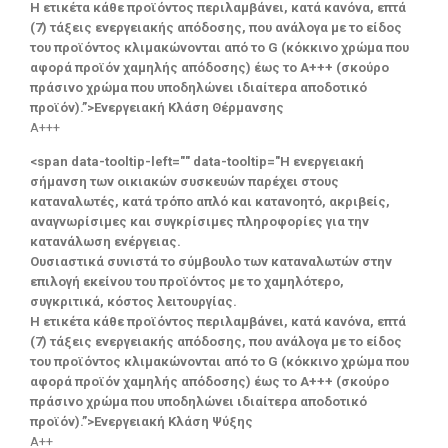
Η ετικέτα κάθε προϊόντος περιλαμβάνει, κατά κανόνα, επτά
(7) τάξεις ενεργειακής απόδοσης, που ανάλογα με το είδος
του προϊόντος κλιμακώνονται από το G (κόκκινο χρώμα που
αφορά προϊόν χαμηλής απόδοσης) έως το Α+++ (σκούρο
πράσινο χρώμα που υποδηλώνει ιδιαίτερα αποδοτικό
προϊόν).”>Ενεργειακή Κλάση Θέρμανσης
A+++
<span data-tooltip-left="" data-tooltip="Η ενεργειακή
σήμανση των οικιακών συσκευών παρέχει στους
καταναλωτές, κατά τρόπο απλό και κατανοητό, ακριβείς,
αναγνωρίσιμες και συγκρίσιμες πληροφορίες για την
κατανάλωση ενέργειας.
Ουσιαστικά συνιστά το σύμβουλο των καταναλωτών στην
επιλογή εκείνου του προϊόντος με το χαμηλότερο,
συγκριτικά, κόστος λειτουργίας.
Η ετικέτα κάθε προϊόντος περιλαμβάνει, κατά κανόνα, επτά
(7) τάξεις ενεργειακής απόδοσης, που ανάλογα με το είδος
του προϊόντος κλιμακώνονται από το G (κόκκινο χρώμα που
αφορά προϊόν χαμηλής απόδοσης) έως το Α+++ (σκούρο
πράσινο χρώμα που υποδηλώνει ιδιαίτερα αποδοτικό
προϊόν).”>Ενεργειακή Κλάση Ψύξης
A++