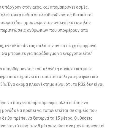
υ υπάρχουν στον αέρα και απομακρύνει οσμές.
ί ηλεκτρικά πεδία απελευθερώνοντας θετικά και
α σωματίδια, προσφέροντας υγιεινή και υψηλής
 σε περιπτώσεις ανθρώπων που υποφέρουν από
σας, εγκαθιστώντας απλά την αντίστοιχη εφαρμογή.
 Θα μπορείτε για παράδειγμα να ενεργοποιείτε/
κό υπερθέρμανσης του πλανήτη συγκριτικά με το
γμα που σημαίνει ότι απαιτείται λιγότερο ψυκτικό
%. Ένα ακόμα πλεονέκτημα είναι ότι το R32 δεν είναι
ώρο να διαχέεται ομοιόμορφα, αλλά επίσης να
 μονάδα θα πρέπει να τοποθετείται σε σημείο που
δε θα πρέπει να ξεπερνά τα 15 μέτρα. Οι θέσεις
ναι κοντύτερη των 8 μέτρων, ώστε να μην επηρεαστεί