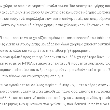
τον χώρο, το οποίο συγκρατεί μεγάλα σωματίδια σκόνης και γύρης πο
ν ακόμα πιο υγιεινό χώρο. Ο ιονιστής στα κλιματιστικά χρησιμοποιε
ια και ιούς, ενώ παράλληλα συγκρατεί σκόνη, οσμές και αιωρούμεν
 λειτουργία είναι ιδιαίτερα χρήσιμη για χώρους καπνιζόντων και
 και μπορείτε να το χειρίζεστε μέσω του smartphone ή του tablet 
ες για τη λειτουργία της μονάδας και άλλα χρήσιμα χαρακτηριστικά.
ίσκεστε, αλλά και να ορίζετε την επιθυμητή θερμοκρασία.
ίο είναι φιλικό προς το περιβάλλον και έχει 68% χαμηλότερο δυναμι
ική ισχύ με το R410A με μικρότερη κατά 30% ποσότητα ψυκτικού, πρά
πομπές διοξειδίου του άνθρακα μπορούν να μειωθούν κατά περίπου 75
ί πιο εύκολα και να ξαναχρησιμοποιηθεί.
πει να εγκαθίσταται σε ύψος περίπου 2 μέτρων, ώστε ο αέρας στον χ
όμενος αέρας να μην πέφτει απευθείας πάνω σας. Επίσης η εξωτερική
άλληλα και σε κοντινή απόσταση από την εσωτερική μονάδα, η οποία 
ι το μήκος των ψυκτικών σωληνώσεων, που ιδανικά θα πρέπει να εί