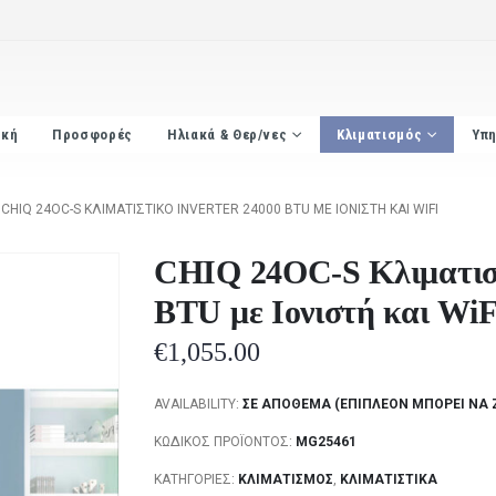
ική
Προσφορές
Ηλιακά & Θερ/νες
Κλιματισμός
Υπη
CHIQ 24OC-S ΚΛΙΜΑΤΙΣΤΙΚΌ INVERTER 24000 BTU ΜΕ ΙΟΝΙΣΤΉ ΚΑΙ WIFI
CHIQ 24OC-S Κλιματιστ
BTU με Ιονιστή και WiF
€
1,055.00
AVAILABILITY:
ΣΕ ΑΠΌΘΕΜΑ (ΕΠΙΠΛΈΟΝ ΜΠΟΡΕΊ ΝΑ 
ΚΩΔΙΚΌΣ ΠΡΟΪΌΝΤΟΣ:
MG25461
ΚΑΤΗΓΟΡΊΕΣ:
ΚΛΙΜΑΤΙΣΜΌΣ
,
ΚΛΙΜΑΤΙΣΤΙΚΆ