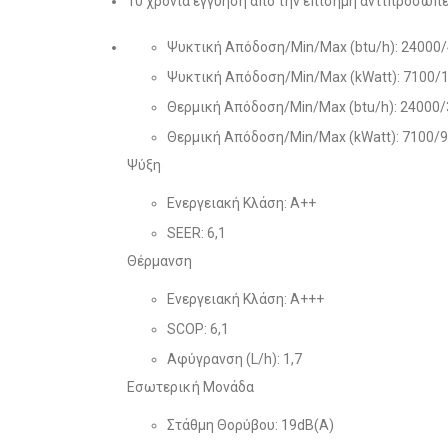
10 χρόνια εγγύηση από την επίσημη αντιπροσωπε
Ψυκτική Απόδοση/Min/Max (btu/h): 24000
Ψυκτική Απόδοση/Min/Max (kWatt): 7100/
Θερμική Απόδοση/Min/Max (btu/h): 24000
Θερμική Απόδοση/Min/Max (kWatt): 7100/
Ψύξη
Ενεργειακή Κλάση: Α++
SEER: 6,1
Θέρμανση
Ενεργειακή Κλάση: Α+++
SCOP: 6,1
Αφύγρανση (L/h): 1,7
Εσωτερική Μονάδα
Στάθμη Θορύβου: 19dB(A)