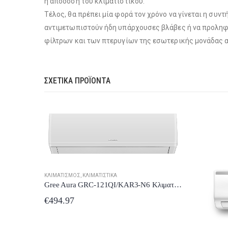
η απόδοση του κλιματιστικού.
Τέλος, θα πρέπει μία φορά τον χρόνο να γίνεται η συν
αντιμετωπιστούν ήδη υπάρχουσες βλάβες ή να προληφθ
φίλτρων και των πτερυγίων της εσωτερικής μονάδας α
ΣΧΕΤΙΚΆ ΠΡΟΪΌΝΤΑ
Gree Aura GRC-121QI/KAR3-N6 Κλιματιστικό Τοίχου 12.000BTU A+++/A+++