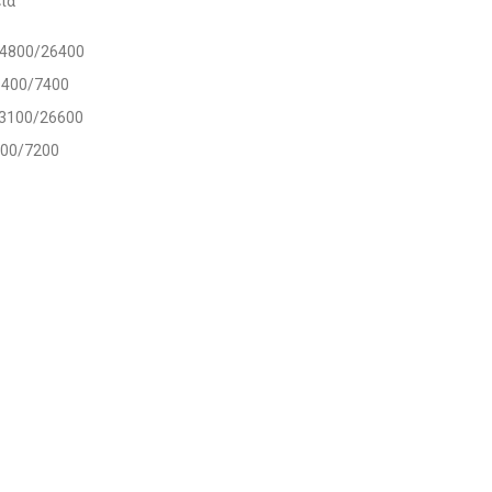
ία
/4800/26400
1400/7400
/3100/26600
900/7200