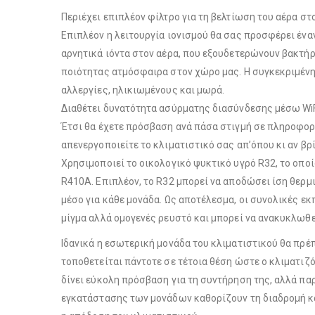
Περιέχει επιπλέον φίλτρο για τη βελτίωση του αέρα σ
Επιπλέον η λειτουργία ιονισμού θα σας προσφέρει ένα
αρνητικά ιόντα στον αέρα, που εξουδετερώνουν βακτήρ
ποιότητας ατμόσφαιρα στον χώρο μας. Η συγκεκριμένη
αλλεργίες, ηλικιωμένους και μωρά.
Διαθέτει δυνατότητα ασύρματης διασύνδεσης μέσω WiFi
Έτσι θα έχετε πρόσβαση ανά πάσα στιγμή σε πληροφορί
απενεργοποιείτε το κλιματιστικό σας απ’όπου κι αν βρ
Χρησιμοποιεί το οικολογικό ψυκτικό υγρό R32, το οπο
R410A. Επιπλέον, το R32 μπορεί να αποδώσει ίση θερμ
μέσο για κάθε μονάδα. Ως αποτέλεσμα, οι συνολικές εκ
μίγμα αλλά ομογενές ρευστό και μπορεί να ανακυκλωθε
Ιδανικά η εσωτερική μονάδα του κλιματιστικού θα πρέ
τοποθετείται πάντοτε σε τέτοια θέση ώστε ο κλιματιζ
δίνει εύκολη πρόσβαση για τη συντήρηση της, αλλά παρ
εγκατάστασης των μονάδων καθορίζουν τη διαδρομή κα