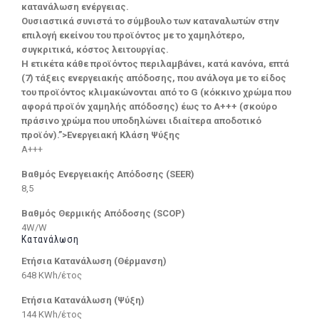
κατανάλωση ενέργειας.
Ουσιαστικά συνιστά το σύμβουλο των καταναλωτών στην
επιλογή εκείνου του προϊόντος με το χαμηλότερο,
συγκριτικά, κόστος λειτουργίας.
Η ετικέτα κάθε προϊόντος περιλαμβάνει, κατά κανόνα, επτά
(7) τάξεις ενεργειακής απόδοσης, που ανάλογα με το είδος
του προϊόντος κλιμακώνονται από το G (κόκκινο χρώμα που
αφορά προϊόν χαμηλής απόδοσης) έως το Α+++ (σκούρο
πράσινο χρώμα που υποδηλώνει ιδιαίτερα αποδοτικό
προϊόν).”>Ενεργειακή Κλάση Ψύξης
A+++
Βαθμός Ενεργειακής Απόδοσης (SEER)
8,5
Βαθμός Θερμικής Απόδοσης (SCOP)
4W/W
Κατανάλωση
Ετήσια Κατανάλωση (Θέρμανση)
648 KWh/έτος
Ετήσια Κατανάλωση (Ψύξη)
144 KWh/έτος