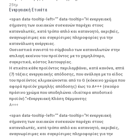
25τμ
Ενεργειακή Ετικέτα
<span data-tooltip-left="" data-tooltip="Η ενεργειακή
σήμανση των οικιακών συσκευών παρέχει στους
καταναλωτές, κατά τρόπο απλό και κατανοητό, ακριβείς,
αναγνωρίσιμες και συγκρίσιμες πληροφορίες για την
κατανάλωση ενέργειας.
Ουσιαστικά συνιστά το σύμβουλο των καταναλωτών στην
επιλογή εκείνου του προϊόντος με το χαμηλότερο,
συγκριτικά, κόστος λειτουργίας.
Η ετικέτα κάθε προϊόντος περιλαμβάνει, κατά κανόνα, επτά
(7) τάξεις ενεργειακής απόδοσης, που ανάλογα με το είδος
του προϊόντος κλιμακώνονται από το G (κόκκινο χρώμα που
αφορά προϊόν χαμηλής απόδοσης) έως το Α+++ (σκούρο
πράσινο χρώμα που υποδηλώνει ιδιαίτερα αποδοτικό
προϊόν).”>Ενεργειακή Κλάση Θέρμανσης
A+++
<span data-tooltip-left="" data-tooltip="Η ενεργειακή
σήμανση των οικιακών συσκευών παρέχει στους
καταναλωτές, κατά τρόπο απλό και κατανοητό, ακριβείς,
αναγνωρίσιμες και συγκρίσιμες πληροφορίες για την