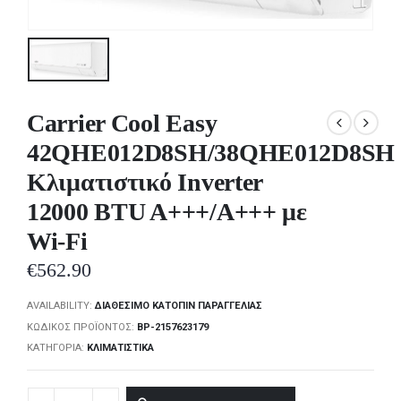
Carrier Cool Easy
42QHE012D8SH/38QHE012D8SH
Κλιματιστικό Inverter
12000 BTU A+++/A+++ με
Wi-Fi
€
562.90
AVAILABILITY:
ΔΙΑΘΈΣΙΜΟ ΚΑΤΌΠΙΝ ΠΑΡΑΓΓΕΛΊΑΣ
ΚΩΔΙΚΌΣ ΠΡΟΪΌΝΤΟΣ:
BP-2157623179
ΚΑΤΗΓΟΡΊΑ:
ΚΛΙΜΑΤΙΣΤΙΚΆ