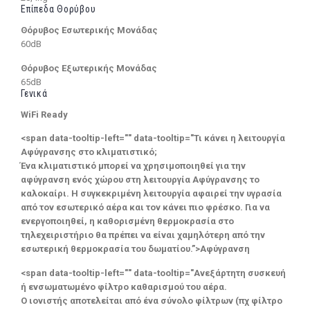
Επίπεδα Θορύβου
Θόρυβος Εσωτερικής Μονάδας
60dB
Θόρυβος Εξωτερικής Μονάδας
65dB
Γενικά
WiFi Ready
<span data-tooltip-left="" data-tooltip="Τι κάνει η λειτουργία
Αφύγρανσης στο κλιματιστικό;
Ένα κλιματιστικό μπορεί να χρησιμοποιηθεί για την
αφύγρανση ενός χώρου στη λειτουργία Αφύγρανσης το
καλοκαίρι. Η συγκεκριμένη λειτουργία αφαιρεί την υγρασία
από τον εσωτερικό αέρα και τον κάνει πιο φρέσκο. Για να
ενεργοποιηθεί, η καθορισμένη θερμοκρασία στο
τηλεχειριστήριο θα πρέπει να είναι χαμηλότερη από την
εσωτερική θερμοκρασία του δωματίου.”>Αφύγρανση
<span data-tooltip-left="" data-tooltip="Ανεξάρτητη συσκευή
ή ενσωματωμένο φίλτρο καθαρισμού του αέρα.
Ο ιονιστής αποτελείται από ένα σύνολο φίλτρων (πχ φίλτρο