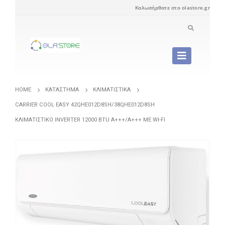
Καλωσήρθατε στο olastore.gr
HOME
ΚΑΤΆΣΤΗΜΑ
ΚΛΙΜΑΤΙΣΤΙΚΆ
CARRIER COOL EASY 42QHE012D8SH/38QHE012D8SH
ΚΛΙΜΑΤΙΣΤΙΚΌ INVERTER 12000 BTU A+++/A+++ ΜΕ WI-FI