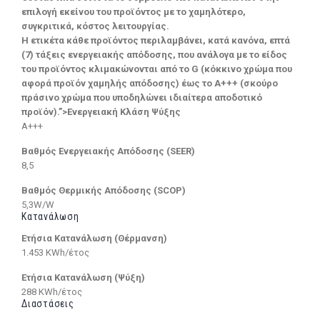
επιλογή εκείνου του προϊόντος με το χαμηλότερο,
συγκριτικά, κόστος λειτουργίας.
Η ετικέτα κάθε προϊόντος περιλαμβάνει, κατά κανόνα, επτά
(7) τάξεις ενεργειακής απόδοσης, που ανάλογα με το είδος
του προϊόντος κλιμακώνονται από το G (κόκκινο χρώμα που
αφορά προϊόν χαμηλής απόδοσης) έως το Α+++ (σκούρο
πράσινο χρώμα που υποδηλώνει ιδιαίτερα αποδοτικό
προϊόν).”>Ενεργειακή Κλάση Ψύξης
A+++
Βαθμός Ενεργειακής Απόδοσης (SEER)
8,5
Βαθμός Θερμικής Απόδοσης (SCOP)
5,3W/W
Κατανάλωση
Ετήσια Κατανάλωση (Θέρμανση)
1.453 KWh/έτος
Ετήσια Κατανάλωση (Ψύξη)
288 KWh/έτος
Διαστάσεις