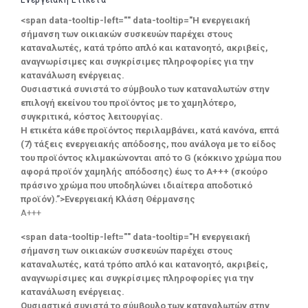
<span data-tooltip-left="" data-tooltip="Η ενεργειακή
σήμανση των οικιακών συσκευών παρέχει στους
καταναλωτές, κατά τρόπο απλό και κατανοητό, ακριβείς,
αναγνωρίσιμες και συγκρίσιμες πληροφορίες για την
κατανάλωση ενέργειας.
Ουσιαστικά συνιστά το σύμβουλο των καταναλωτών στην
επιλογή εκείνου του προϊόντος με το χαμηλότερο,
συγκριτικά, κόστος λειτουργίας.
Η ετικέτα κάθε προϊόντος περιλαμβάνει, κατά κανόνα, επτά
(7) τάξεις ενεργειακής απόδοσης, που ανάλογα με το είδος
του προϊόντος κλιμακώνονται από το G (κόκκινο χρώμα που
αφορά προϊόν χαμηλής απόδοσης) έως το Α+++ (σκούρο
πράσινο χρώμα που υποδηλώνει ιδιαίτερα αποδοτικό
προϊόν).”>Ενεργειακή Κλάση Θέρμανσης
A+++
<span data-tooltip-left="" data-tooltip="Η ενεργειακή
σήμανση των οικιακών συσκευών παρέχει στους
καταναλωτές, κατά τρόπο απλό και κατανοητό, ακριβείς,
αναγνωρίσιμες και συγκρίσιμες πληροφορίες για την
κατανάλωση ενέργειας.
Ουσιαστικά συνιστά το σύμβουλο των καταναλωτών στην