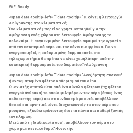
WiFi Ready
<span data-tooltip-left="" data-tooltip="Τι κάνει η λειτουργία
Αφύγρανσης στο κλιματιστικό;
Ένα κλιματιστικό μπορεί να χρησιμοποιηθεί για την
αφύγρανση ενός χώρου στη λειτουργία Αφύγρανσης το
καλοκαίρι. Η συγκεκριμένη λειτουργία αφαιρεί την υγρασία
από τον εσωτερικό αέρα και τον κάνει πιο φρέσκο. Για να
ενεργοποιηθεί, η καθορισμένη θερμοκρασία στο
τηλεχειριστήριο θα πρέπει να είναι χαμηλότερη από την
εσωτερική θερμοκρασία του δωματίου.”>Αφύγρανση
<span data-tooltip-left="" data-tooltip="Ανεξάρτητη συσκευή
ή ενσωματωμένο φίλτρο καθαρισμού του αέρα.
Ο ιονιστής αποτελείται από ένα σύνολο φίλτρων (πχ φίλτρο
ενεργού άνθρακα) τα οποία φιλτράρουν τον αέρα (όπως ένας
καθαριστής αέρα) και σε συνδυασμό με αυτό, αποβάλλουν
θετικά και αρνητικά ιόντα διοχετεύοντάς τα στον αέρα που
ρουφάνε, εξουδετερώνοντας έτσι τα πάντα και καθαρίζοντάς
τον πλήρως.
Μετά από τη διαδικασία αυτή, αποβάλλουν τον αέρα στο
χώρο μας πεντακάθαρο.”>Ιονιστής