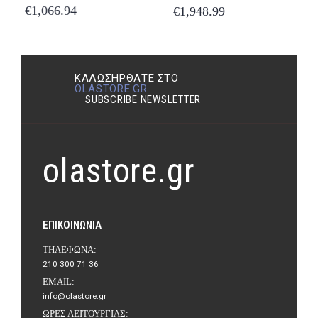
€
1,066.94
€
1,948.99
ΚΑΛΩΣΉΡΘΑΤΕ ΣΤΟ
OLASTORE.GR
SUBSCRIBE NEWSLETTER
olastore.gr
ΕΠΙΚΟΙΝΩΝΊΑ
ΤΗΛΈΦΩΝΑ:
210 300 71 36
EMAIL:
info@olastore.gr
ΏΡΕΣ ΛΕΙΤΟΥΡΓΊΑΣ: