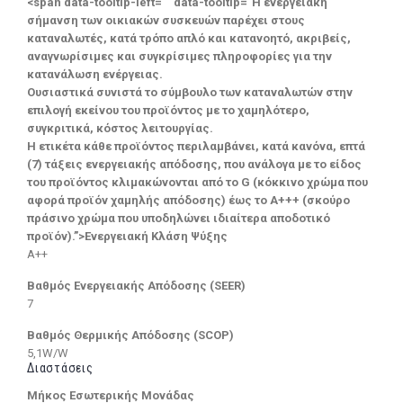
<span data-tooltip-left="" data-tooltip="Η ενεργειακή
σήμανση των οικιακών συσκευών παρέχει στους
καταναλωτές, κατά τρόπο απλό και κατανοητό, ακριβείς,
αναγνωρίσιμες και συγκρίσιμες πληροφορίες για την
κατανάλωση ενέργειας.
Ουσιαστικά συνιστά το σύμβουλο των καταναλωτών στην
επιλογή εκείνου του προϊόντος με το χαμηλότερο,
συγκριτικά, κόστος λειτουργίας.
Η ετικέτα κάθε προϊόντος περιλαμβάνει, κατά κανόνα, επτά
(7) τάξεις ενεργειακής απόδοσης, που ανάλογα με το είδος
του προϊόντος κλιμακώνονται από το G (κόκκινο χρώμα που
αφορά προϊόν χαμηλής απόδοσης) έως το Α+++ (σκούρο
πράσινο χρώμα που υποδηλώνει ιδιαίτερα αποδοτικό
προϊόν).”>Ενεργειακή Κλάση Ψύξης
A++
Βαθμός Ενεργειακής Απόδοσης (SEER)
7
Βαθμός Θερμικής Απόδοσης (SCOP)
5,1W/W
Διαστάσεις
Μήκος Εσωτερικής Μονάδας