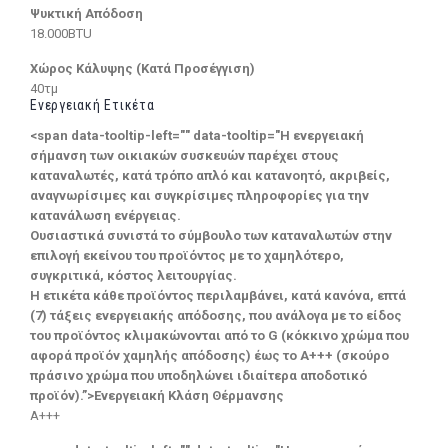
Ψυκτική Απόδοση
18.000BTU
Χώρος Κάλυψης (Κατά Προσέγγιση)
40τμ
Ενεργειακή Ετικέτα
<span data-tooltip-left="" data-tooltip="Η ενεργειακή
σήμανση των οικιακών συσκευών παρέχει στους
καταναλωτές, κατά τρόπο απλό και κατανοητό, ακριβείς,
αναγνωρίσιμες και συγκρίσιμες πληροφορίες για την
κατανάλωση ενέργειας.
Ουσιαστικά συνιστά το σύμβουλο των καταναλωτών στην
επιλογή εκείνου του προϊόντος με το χαμηλότερο,
συγκριτικά, κόστος λειτουργίας.
Η ετικέτα κάθε προϊόντος περιλαμβάνει, κατά κανόνα, επτά
(7) τάξεις ενεργειακής απόδοσης, που ανάλογα με το είδος
του προϊόντος κλιμακώνονται από το G (κόκκινο χρώμα που
αφορά προϊόν χαμηλής απόδοσης) έως το Α+++ (σκούρο
πράσινο χρώμα που υποδηλώνει ιδιαίτερα αποδοτικό
προϊόν).”>Ενεργειακή Κλάση Θέρμανσης
A+++