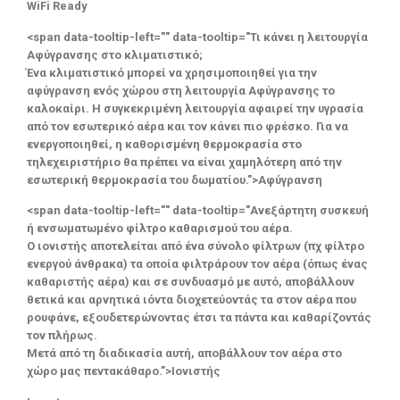
WiFi Ready
<span data-tooltip-left="" data-tooltip="Τι κάνει η λειτουργία
Αφύγρανσης στο κλιματιστικό;
Ένα κλιματιστικό μπορεί να χρησιμοποιηθεί για την
αφύγρανση ενός χώρου στη λειτουργία Αφύγρανσης το
καλοκαίρι. Η συγκεκριμένη λειτουργία αφαιρεί την υγρασία
από τον εσωτερικό αέρα και τον κάνει πιο φρέσκο. Για να
ενεργοποιηθεί, η καθορισμένη θερμοκρασία στο
τηλεχειριστήριο θα πρέπει να είναι χαμηλότερη από την
εσωτερική θερμοκρασία του δωματίου.”>Αφύγρανση
<span data-tooltip-left="" data-tooltip="Ανεξάρτητη συσκευή
ή ενσωματωμένο φίλτρο καθαρισμού του αέρα.
Ο ιονιστής αποτελείται από ένα σύνολο φίλτρων (πχ φίλτρο
ενεργού άνθρακα) τα οποία φιλτράρουν τον αέρα (όπως ένας
καθαριστής αέρα) και σε συνδυασμό με αυτό, αποβάλλουν
θετικά και αρνητικά ιόντα διοχετεύοντάς τα στον αέρα που
ρουφάνε, εξουδετερώνοντας έτσι τα πάντα και καθαρίζοντάς
τον πλήρως.
Μετά από τη διαδικασία αυτή, αποβάλλουν τον αέρα στο
χώρο μας πεντακάθαρο.”>Ιονιστής