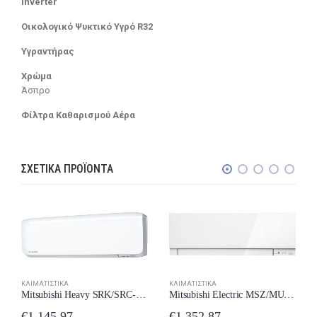
Inverter
Οικολογικό Ψυκτικό Υγρό R32
Υγραντήρας
Χρώμα
Άσπρο
Φίλτρα Καθαρισμού Αέρα
ΣΧΕΤΙΚΆ ΠΡΟΪΌΝΤΑ
ΚΛΙΜΑΤΙΣΤΙΚΆ
ΚΛΙΜΑΤΙΣΤΙΚΆ
Mitsubishi Electric MSZ/MUZ-EF35VE3 Κλιματιστικό Inverter 12000 BTU A+++/A++ New Model 2024
Mitsubishi Heavy SRK/SRC-25ZS-WF Κλιματιστικό 9000 BTU New Model 2024
€
1,352.87
€
1,145.97