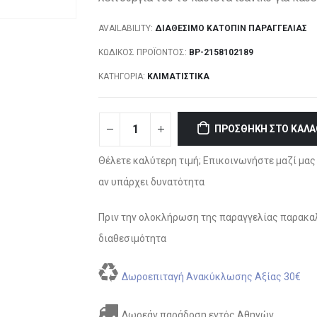
AVAILABILITY:
ΔΙΑΘΈΣΙΜΟ ΚΑΤΌΠΙΝ ΠΑΡΑΓΓΕΛΊΑΣ
ΚΩΔΙΚΌΣ ΠΡΟΪΌΝΤΟΣ:
BP-2158102189
ΚΑΤΗΓΟΡΊΑ:
ΚΛΙΜΑΤΙΣΤΙΚΆ
ΠΡΟΣΘΉΚΗ ΣΤΟ ΚΑΛΆ
Θέλετε καλύτερη τιμή; Επικοινωνήστε μαζί μας 
αν υπάρχει δυνατότητα
Πριν την ολοκλήρωση της παραγγελίας παρακαλ
διαθεσιμότητα
Δωροεπιταγή Ανακύκλωσης Αξίας 30€
Δωρεάν παράδοση εντός Αθηνών