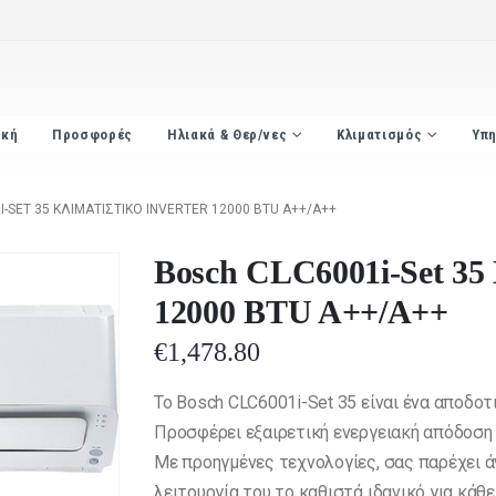
ική
Προσφορές
Ηλιακά & Θερ/νες
Κλιματισμός
Υπη
-SET 35 ΚΛΙΜΑΤΙΣΤΙΚΌ INVERTER 12000 BTU A++/A++
Bosch CLC6001i-Set 35 
12000 BTU A++/A++
€
1,478.80
Το Bosch CLC6001i-Set 35 είναι ένα αποδοτ
Προσφέρει εξαιρετική ενεργειακή απόδοση 
Με προηγμένες τεχνολογίες, σας παρέχει ά
λειτουργία του το καθιστά ιδανικό για κάθ