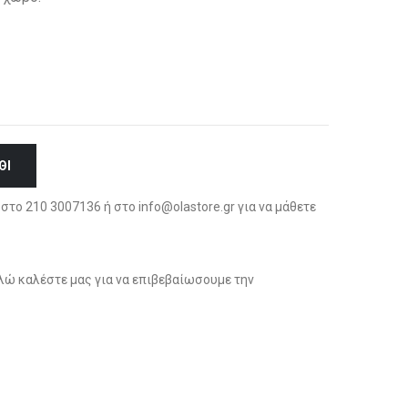
ΘΙ
στο 210 3007136 ή στο info@olastore.gr για να μάθετε
ώ καλέστε μας για να επιβεβαίωσουμε την