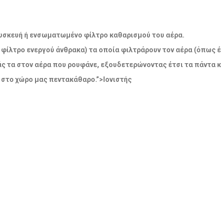
η συσκευή ή ενσωματωμένο φίλτρο καθαρισμού του αέρα.
 φίλτρο ενεργού άνθρακα) τα οποία φιλτράρουν τον αέρα (όπως έ
άς τα στον αέρα που ρουφάνε, εξουδετερώνοντας έτσι τα πάντα 
 στο χώρο μας πεντακάθαρο.”>Ιονιστής