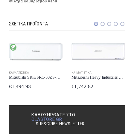
Φίλτρα Καθαρισμού Αέρα
ΣΧΕΤΙΚΆ ΠΡΟΪΌΝΤΑ
ΚΛΙΜΑΤΙΣΤΙΚΆ
ΚΛΙΜΑΤΙΣΤΙΚΆ
Mitsubishi SRK/SRC-50ZS-WF Κλιματιστικό Inverter 18000 BTU A++/A++ με Wi-Fi New Model 2024
Mitsubishi Heavy Industries SRK/SRC-50ZSX-S Κλιματιστικό Inverter 18000 BTU A++/A++ New Model 2024
€
1,494.93
€
1,742.82
ΚΑΛΩΣΉΡΘΑΤΕ ΣΤΟ
OLASTORE.GR
SUBSCRIBE NEWSLETTER