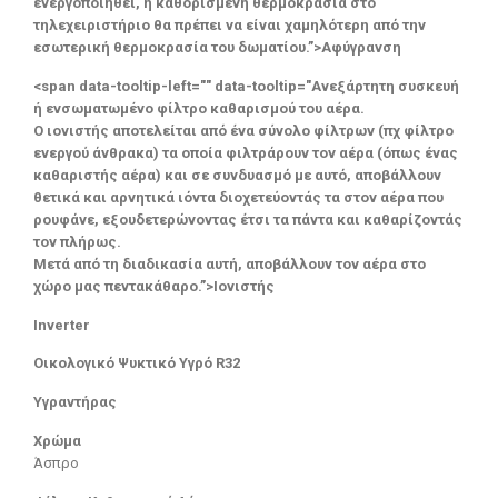
ενεργοποιηθεί, η καθορισμένη θερμοκρασία στο
τηλεχειριστήριο θα πρέπει να είναι χαμηλότερη από την
εσωτερική θερμοκρασία του δωματίου.”>Αφύγρανση
<span data-tooltip-left="" data-tooltip="Ανεξάρτητη συσκευή
ή ενσωματωμένο φίλτρο καθαρισμού του αέρα.
Ο ιονιστής αποτελείται από ένα σύνολο φίλτρων (πχ φίλτρο
ενεργού άνθρακα) τα οποία φιλτράρουν τον αέρα (όπως ένας
καθαριστής αέρα) και σε συνδυασμό με αυτό, αποβάλλουν
θετικά και αρνητικά ιόντα διοχετεύοντάς τα στον αέρα που
ρουφάνε, εξουδετερώνοντας έτσι τα πάντα και καθαρίζοντάς
τον πλήρως.
Μετά από τη διαδικασία αυτή, αποβάλλουν τον αέρα στο
χώρο μας πεντακάθαρο.”>Ιονιστής
Inverter
Οικολογικό Ψυκτικό Υγρό R32
Υγραντήρας
Χρώμα
Άσπρο