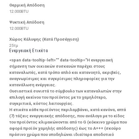
Θερμική Απόδοση
12.000BTU
Ψυκτική Απόδοση
12.000BTU
Χώρος Κάλυψης (Κατά Προσέγγιση)
25τμ
Ενεργειακή Ετικέτα
<span data-tooltip-left="" data-tooltip="Η ενεργειακή
σήμανση των οικιακών συσκευών παρέχει στους
καταναλωτές, κατά τρόπο απλό και κατανοητό, ακριβείς,
αναγνωρίσιμες και συγκρίσιμες πληροφορίες για την
κατανάλωση ενέργειας.
Ουσιαστικά συνιστά το σύμβουλο των καταναλωτών στην
επιλογή εκείνου του προϊόντος με το χαμηλότερο,
συγκριτικά, κόστος λειτουργίας.
Η ετικέτα κάθε προϊόντος περιλαμβάνει, κατά κανόνα, επτά
(7) τάξεις ενεργειακής απόδοσης, που ανάλογα με το είδος
του προϊόντος κλιμακώνονται από το G (κόκκινο χρώμα που
αφορά προϊόν χαμηλής απόδοσης) έως το Α+++ (σκούρο
πράσινο χρώμα που υποδηλώνει ιδιαίτερα αποδοτικό