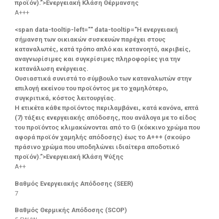
προϊόν).”>Ενεργειακή Κλάση Θέρμανσης
A+++
<span data-tooltip-left="" data-tooltip="Η ενεργειακή
σήμανση των οικιακών συσκευών παρέχει στους
καταναλωτές, κατά τρόπο απλό και κατανοητό, ακριβείς,
αναγνωρίσιμες και συγκρίσιμες πληροφορίες για την
κατανάλωση ενέργειας.
Ουσιαστικά συνιστά το σύμβουλο των καταναλωτών στην
επιλογή εκείνου του προϊόντος με το χαμηλότερο,
συγκριτικά, κόστος λειτουργίας.
Η ετικέτα κάθε προϊόντος περιλαμβάνει, κατά κανόνα, επτά
(7) τάξεις ενεργειακής απόδοσης, που ανάλογα με το είδος
του προϊόντος κλιμακώνονται από το G (κόκκινο χρώμα που
αφορά προϊόν χαμηλής απόδοσης) έως το Α+++ (σκούρο
πράσινο χρώμα που υποδηλώνει ιδιαίτερα αποδοτικό
προϊόν).”>Ενεργειακή Κλάση Ψύξης
A++
Βαθμός Ενεργειακής Απόδοσης (SEER)
7
Βαθμός Θερμικής Απόδοσης (SCOP)