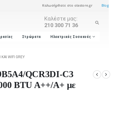
Καλωσήρθατε στο olastore.gr
Blog
Καλέστε μας:
210 300 71 36
ρεσίες
Στρώματα
Ηλεκτρικές Συσκευές
ΚΑΙ WIFI GREY
9B5A4/QCR3DI-C3
9000 BTU A++/A+ με