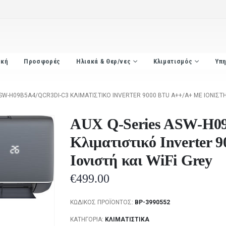
ική
Προσφορές
Ηλιακά & Θερ/νες
Κλιματισμός
Υπη
SW-H09B5A4/QCR3DI-C3 ΚΛΙΜΑΤΙΣΤΙΚΌ INVERTER 9000 BTU A++/A+ ΜΕ ΙΟΝΙΣΤΉ 
AUX Q-Series ASW-H0
Κλιματιστικό Inverter 
Ιονιστή και WiFi Grey
€
499.00
ΚΩΔΙΚΌΣ ΠΡΟΪΌΝΤΟΣ:
BP-3990552
ΚΑΤΗΓΟΡΊΑ:
ΚΛΙΜΑΤΙΣΤΙΚΆ