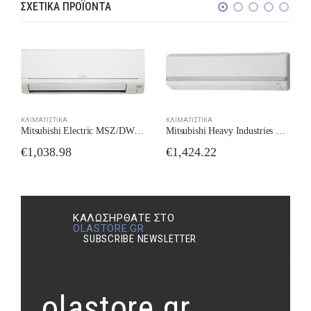
ΣΧΕΤΙΚΆ ΠΡΟΪΌΝΤΑ
ΚΛΙΜΑΤΙΣΤΙΚΆ
ΚΛΙΜΑΤΙΣΤΙΚΆ
Mitsubishi Electric MSZ/DW35VF Κλιματιστικό Inverter 12000 BTU A++/A+++ New Model 2024
Mitsubishi Heavy Industries SRK/SRC-25ZJX-S Κλιματιστικό Inverter 9000 BTU A++/A+ με Ιονιστή New Model 2024
€
1,038.98
€
1,424.22
ΚΑΛΩΣΉΡΘΑΤΕ ΣΤΟ
OLASTORE.GR
SUBSCRIBE NEWSLETTER
olastore.gr