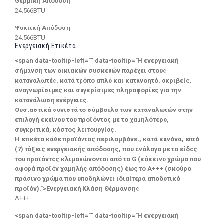
Θερμική Απόδοση
24.566BTU
Ψυκτική Απόδοση
24.566BTU
Ενεργειακή Ετικέτα
<span data-tooltip-left="" data-tooltip="Η ενεργειακή
σήμανση των οικιακών συσκευών παρέχει στους
καταναλωτές, κατά τρόπο απλό και κατανοητό, ακριβείς,
αναγνωρίσιμες και συγκρίσιμες πληροφορίες για την
κατανάλωση ενέργειας.
Ουσιαστικά συνιστά το σύμβουλο των καταναλωτών στην
επιλογή εκείνου του προϊόντος με το χαμηλότερο,
συγκριτικά, κόστος λειτουργίας.
Η ετικέτα κάθε προϊόντος περιλαμβάνει, κατά κανόνα, επτά
(7) τάξεις ενεργειακής απόδοσης, που ανάλογα με το είδος
του προϊόντος κλιμακώνονται από το G (κόκκινο χρώμα που
αφορά προϊόν χαμηλής απόδοσης) έως το Α+++ (σκούρο
πράσινο χρώμα που υποδηλώνει ιδιαίτερα αποδοτικό
προϊόν).”>Ενεργειακή Κλάση Θέρμανσης
A+++
<span data-tooltip-left="" data-tooltip="Η ενεργειακή