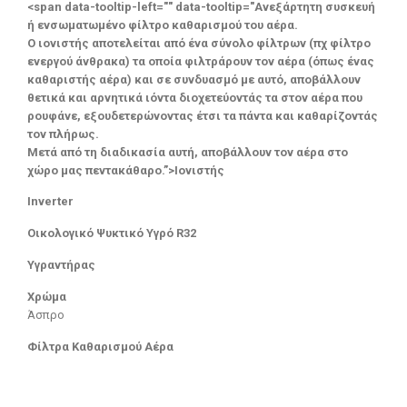
<span data-tooltip-left="" data-tooltip="Ανεξάρτητη συσκευή
ή ενσωματωμένο φίλτρο καθαρισμού του αέρα.
Ο ιονιστής αποτελείται από ένα σύνολο φίλτρων (πχ φίλτρο
ενεργού άνθρακα) τα οποία φιλτράρουν τον αέρα (όπως ένας
καθαριστής αέρα) και σε συνδυασμό με αυτό, αποβάλλουν
θετικά και αρνητικά ιόντα διοχετεύοντάς τα στον αέρα που
ρουφάνε, εξουδετερώνοντας έτσι τα πάντα και καθαρίζοντάς
τον πλήρως.
Μετά από τη διαδικασία αυτή, αποβάλλουν τον αέρα στο
χώρο μας πεντακάθαρο.”>Ιονιστής
Inverter
Οικολογικό Ψυκτικό Υγρό R32
Υγραντήρας
Χρώμα
Άσπρο
Φίλτρα Καθαρισμού Αέρα