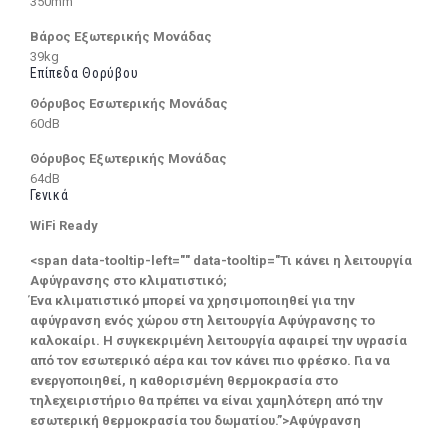
350mm
Βάρος Εξωτερικής Μονάδας
39kg
Επίπεδα Θορύβου
Θόρυβος Εσωτερικής Μονάδας
60dB
Θόρυβος Εξωτερικής Μονάδας
64dB
Γενικά
WiFi Ready
<span data-tooltip-left="" data-tooltip="Τι κάνει η λειτουργία
Αφύγρανσης στο κλιματιστικό;
Ένα κλιματιστικό μπορεί να χρησιμοποιηθεί για την
αφύγρανση ενός χώρου στη λειτουργία Αφύγρανσης το
καλοκαίρι. Η συγκεκριμένη λειτουργία αφαιρεί την υγρασία
από τον εσωτερικό αέρα και τον κάνει πιο φρέσκο. Για να
ενεργοποιηθεί, η καθορισμένη θερμοκρασία στο
τηλεχειριστήριο θα πρέπει να είναι χαμηλότερη από την
εσωτερική θερμοκρασία του δωματίου.”>Αφύγρανση