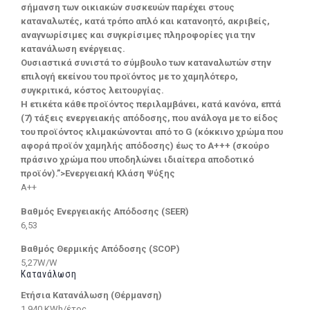
σήμανση των οικιακών συσκευών παρέχει στους
καταναλωτές, κατά τρόπο απλό και κατανοητό, ακριβείς,
αναγνωρίσιμες και συγκρίσιμες πληροφορίες για την
κατανάλωση ενέργειας.
Ουσιαστικά συνιστά το σύμβουλο των καταναλωτών στην
επιλογή εκείνου του προϊόντος με το χαμηλότερο,
συγκριτικά, κόστος λειτουργίας.
Η ετικέτα κάθε προϊόντος περιλαμβάνει, κατά κανόνα, επτά
(7) τάξεις ενεργειακής απόδοσης, που ανάλογα με το είδος
του προϊόντος κλιμακώνονται από το G (κόκκινο χρώμα που
αφορά προϊόν χαμηλής απόδοσης) έως το Α+++ (σκούρο
πράσινο χρώμα που υποδηλώνει ιδιαίτερα αποδοτικό
προϊόν).”>Ενεργειακή Κλάση Ψύξης
A++
Βαθμός Ενεργειακής Απόδοσης (SEER)
6,53
Βαθμός Θερμικής Απόδοσης (SCOP)
5,27W/W
Κατανάλωση
Ετήσια Κατανάλωση (Θέρμανση)
1.940 KWh/έτος