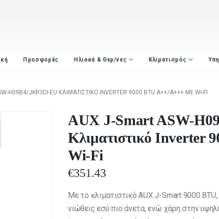
ική
Προσφορές
Ηλιακά & Θερ/νες
Κλιματισμός
Υπη
W-H09B4/JKR3DI-EU ΚΛΙΜΑΤΙΣΤΙΚΌ INVERTER 9000 BTU A++/A+++ ΜΕ WI-FI
AUX J-Smart ASW-H0
Κλιματιστικό Inverter
Wi-Fi
€
351.43
Με το κλιματιστικό AUX J-Smart 9000 BTU,
νιώθεις εσύ πιο άνετα, ενώ χάρη στην υψηλ