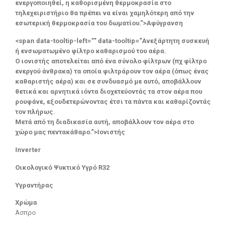
ενεργοποιηθεί, η καθορισμένη θερμοκρασία στο
τηλεχειριστήριο θα πρέπει να είναι χαμηλότερη από την
εσωτερική θερμοκρασία του δωματίου.”>Αφύγρανση
<span data-tooltip-left="" data-tooltip="Ανεξάρτητη συσκευή
ή ενσωματωμένο φίλτρο καθαρισμού του αέρα.
Ο ιονιστής αποτελείται από ένα σύνολο φίλτρων (πχ φίλτρο
ενεργού άνθρακα) τα οποία φιλτράρουν τον αέρα (όπως ένας
καθαριστής αέρα) και σε συνδυασμό με αυτό, αποβάλλουν
θετικά και αρνητικά ιόντα διοχετεύοντάς τα στον αέρα που
ρουφάνε, εξουδετερώνοντας έτσι τα πάντα και καθαρίζοντάς
τον πλήρως.
Μετά από τη διαδικασία αυτή, αποβάλλουν τον αέρα στο
χώρο μας πεντακάθαρο.”>Ιονιστής
Inverter
Οικολογικό Ψυκτικό Υγρό R32
Υγραντήρας
Χρώμα
Άσπρο