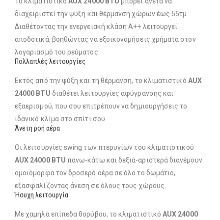
Το κλιματιστικό
AUX 24000 BTU
μπορεί άνετα να
διαχειριστεί την ψύξη και θέρμανση χώρων έως 55τμ.
Διαθέτοντας την ενεργειακή κλάση Α++ λειτουργεί
αποδοτικά, βοηθώντας να εξοικονομήσεις χρήματα στον
λογαριασμό του ρεύματος.
Πολλαπλές λειτουργίες
Εκτός από την ψύξη και τη θέρμανση, το κλιματιστικό
AUX
24000 BTU
διαθέτει λειτουργίες αφύγρανσης και
εξαερισμού, που σου επιτρέπουν να δημιουργήσεις το
ιδανικό κλίμα στο σπίτι σου.
Άνετη ροή αέρα
Οι λειτουργίες swing των πτερυγίων του κλιματιστικού
AUX 24000 BTU
πάνω-κάτω και δεξιά-αριστερά διανέμουν
ομοιόμορφα τον δροσερό αέρα σε όλο το δωμάτιο,
εξασφαλίζοντας άνεση σε όλους τους χώρους.
Ήσυχη λειτουργία
Με χαμηλά επίπεδα θορύβου, το κλιματιστικό
AUX 24000