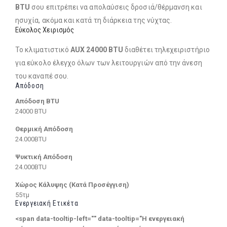
BTU
σου επιτρέπει να απολαύσεις δροσιά/θέρμανση και
ησυχία, ακόμα και κατά τη διάρκεια της νύχτας.
Εύκολος Χειρισμός
Το κλιματιστικό
AUX 24000 BTU
διαθέτει τηλεχειριστήριο
για εύκολο έλεγχο όλων των λειτουργιών από την άνεση
του καναπέ σου.
Απόδοση
Απόδοση BTU
24000 BTU
Θερμική Απόδοση
24.000BTU
Ψυκτική Απόδοση
24.000BTU
Χώρος Κάλυψης (Κατά Προσέγγιση)
55τμ
Ενεργειακή Ετικέτα
<span data-tooltip-left="" data-tooltip="Η ενεργειακή