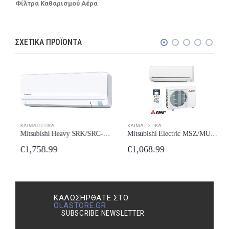
Φίλτρα Καθαρισμού Αέρα
ΣΧΕΤΙΚΆ ΠΡΟΪΌΝΤΑ
ΚΛΙΜΑΤΙΣΤΙΚΆ
ΚΛΙΜΑΤΙΣΤΙΚΆ
Mitsubishi Heavy SRK/SRC-63563ZTL-W New Model 2024
Mitsubishi Electric MSZ/MUZ-BT35VG Κλιματιστικό 12000 BTU A++/A+++ New Model 2024
€
1,758.99
€
1,068.99
ΚΑΛΩΣΉΡΘΑΤΕ ΣΤΟ
OLASTORE.GR
SUBSCRIBE NEWSLETTER