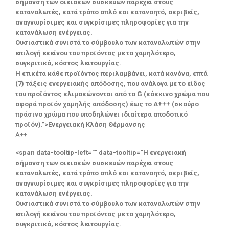
σήμανση των οικιακών συσκευών παρέχει στους
καταναλωτές, κατά τρόπο απλό και κατανοητό, ακριβείς,
αναγνωρίσιμες και συγκρίσιμες πληροφορίες για την
κατανάλωση ενέργειας.
Ουσιαστικά συνιστά το σύμβουλο των καταναλωτών στην
επιλογή εκείνου του προϊόντος με το χαμηλότερο,
συγκριτικά, κόστος λειτουργίας.
Η ετικέτα κάθε προϊόντος περιλαμβάνει, κατά κανόνα, επτά
(7) τάξεις ενεργειακής απόδοσης, που ανάλογα με το είδος
του προϊόντος κλιμακώνονται από το G (κόκκινο χρώμα που
αφορά προϊόν χαμηλής απόδοσης) έως το Α+++ (σκούρο
πράσινο χρώμα που υποδηλώνει ιδιαίτερα αποδοτικό
προϊόν).”>Ενεργειακή Κλάση Θέρμανσης
A++
<span data-tooltip-left="" data-tooltip="Η ενεργειακή
σήμανση των οικιακών συσκευών παρέχει στους
καταναλωτές, κατά τρόπο απλό και κατανοητό, ακριβείς,
αναγνωρίσιμες και συγκρίσιμες πληροφορίες για την
κατανάλωση ενέργειας.
Ουσιαστικά συνιστά το σύμβουλο των καταναλωτών στην
επιλογή εκείνου του προϊόντος με το χαμηλότερο,
συγκριτικά, κόστος λειτουργίας.