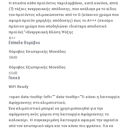
Η ετικέτα κάθε προϊόντος περιλαμβάνει, κατά κανόνα, επτά
(7) τάξεις ενεργειακής απόδοσης, που ανάλογα με το είδος
του προϊόντος κλιμακώνονται από το G (κόκκινο χρώμα που
αφορά προϊόν χαμηλής απόδοσης) έως το Α+++ (σκούρο
πράσινο χρώμα που υποδηλώνει ιδιαίτερα αποδοτικό
προϊόν).”>Ενεργειακή Κλάση Ψύξης
A++
Επίπεδα Θορύβου
Θόρυβος Εσωτερικής Μονάδας
58dB
Θόρυβος Εξωτερικής Μονάδας
65dB
Γενικά
WiFi Ready
<span data-tooltip-left="" data-tooltip="Τι κάνει η λειτουργία
Αφύγρανσης στο κλιματιστικό;
Ένα κλιματιστικό μπορεί να χρησιμοποιηθεί για την
αφύγρανση ενός χώρου στη λειτουργία Αφύγρανσης το
καλοκαίρι. Η συγκεκριμένη λειτουργία αφαιρεί την υγρασία
από τον εσωτερικό αέρα και τον κάνει πιο φρέσκο. Για να