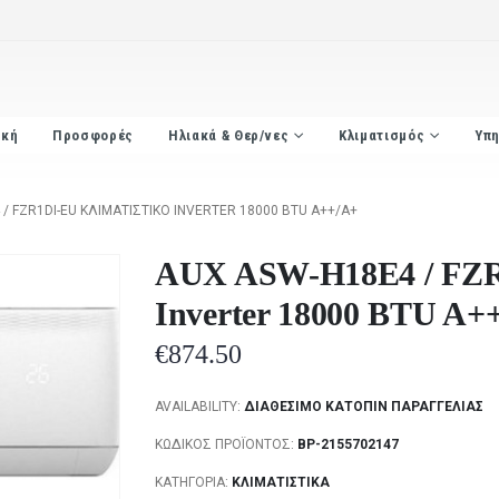
ική
Προσφορές
Ηλιακά & Θερ/νες
Κλιματισμός
Υπη
/ FZR1DI-EU ΚΛΙΜΑΤΙΣΤΙΚΌ INVERTER 18000 BTU A++/A+
AUX ASW-H18E4 / FZR
Inverter 18000 BTU A+
€
874.50
AVAILABILITY:
ΔΙΑΘΈΣΙΜΟ ΚΑΤΌΠΙΝ ΠΑΡΑΓΓΕΛΊΑΣ
ΚΩΔΙΚΌΣ ΠΡΟΪΌΝΤΟΣ:
BP-2155702147
ΚΑΤΗΓΟΡΊΑ:
ΚΛΙΜΑΤΙΣΤΙΚΆ