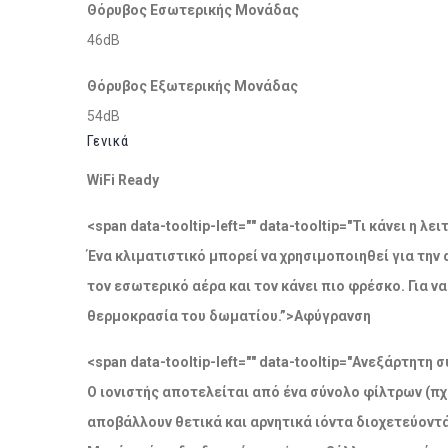
Θόρυβος Εσωτερικής Μονάδας
46dB
Θόρυβος Εξωτερικής Μονάδας
54dB
Γενικά
WiFi Ready
<span data-tooltip-left="" data-tooltip="Τι κάνει η 
Ένα κλιματιστικό μπορεί να χρησιμοποιηθεί για την
τον εσωτερικό αέρα και τον κάνει πιο φρέσκο. Για 
θερμοκρασία του δωματίου.”>Αφύγρανση
<span data-tooltip-left="" data-tooltip="Ανεξάρτητ
Ο ιονιστής αποτελείται από ένα σύνολο φίλτρων (πχ
αποβάλλουν θετικά και αρνητικά ιόντα διοχετεύοντ