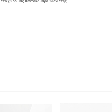
 στο χώρο μας πεντακάθαρο.”>Ιονιστής