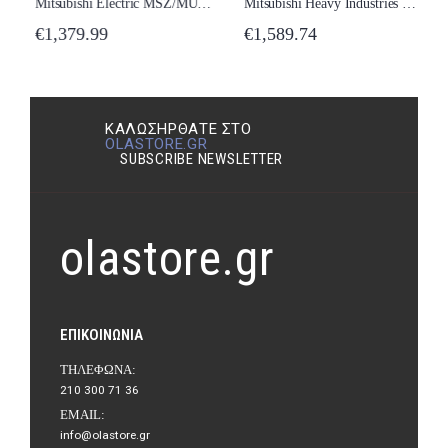
Mitsubishi Electric MSZ/MUZ-EF35VE2-S Κλιματιστικό Inverter 12000 BTU A+++/A++ με Wi-Fi New Model 2024
Mitsubishi Heavy Industries SRK/SRK-35ZJX-S Κλιματιστικό Inverter 12000 BTU A++/A+ με Ιονιστή New Model 2024
€
1,379.99
€
1,589.74
ΚΑΛΩΣΉΡΘΑΤΕ ΣΤΟ
OLASTORE.GR
SUBSCRIBE NEWSLETTER
olastore.gr
ΕΠΙΚΟΙΝΩΝΊΑ
ΤΗΛΈΦΩΝΑ:
210 300 71 36
EMAIL:
info@olastore.gr