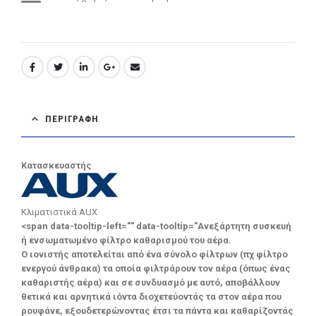
ΠΕΡΙΓΡΑΦΉ
Κατασκευαστής
Κλιματιστικά AUX
<span data-tooltip-left="" data-tooltip="Ανεξάρτητη συσκευή
ή ενσωματωμένο φίλτρο καθαρισμού του αέρα.
Ο ιονιστής αποτελείται από ένα σύνολο φίλτρων (πχ φίλτρο
ενεργού άνθρακα) τα οποία φιλτράρουν τον αέρα (όπως ένας
καθαριστής αέρα) και σε συνδυασμό με αυτό, αποβάλλουν
θετικά και αρνητικά ιόντα διοχετεύοντάς τα στον αέρα που
ρουφάνε, εξουδετερώνοντας έτσι τα πάντα και καθαρίζοντάς