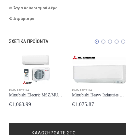
Φίλτρα Καθαρισμού Αέρα
Φιλτράρισμα
ΣΧΕΤΙΚΆ ΠΡΟΪΌΝΤΑ
ΚΛΙΜΑΤΙΣΤΙΚΆ
ΚΛΙΜΑΤΙΣΤΙΚΆ
Mitsubishi Heavy Industries SRK/SRC-35ZMP-S Κλιματιστικό Inverter 12000 BTU A++/A+ New Model 2024
Mitsubishi Electric MSZ/MUZ-BT35VG Κλιματιστικό 12000 BTU A++/A+++ New Model 2024
€
1,075.87
€
1,068.99
ΚΑΛΩΣΉΡΘΑΤΕ ΣΤΟ