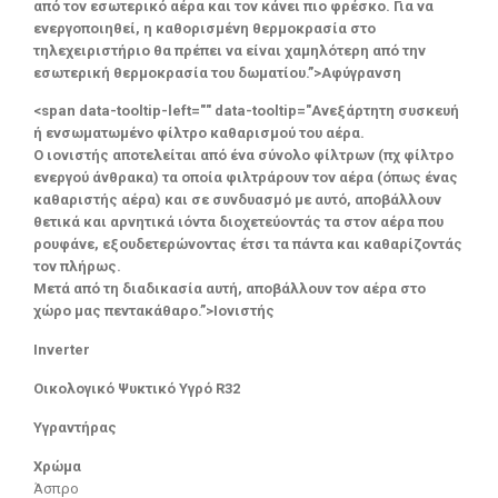
από τον εσωτερικό αέρα και τον κάνει πιο φρέσκο. Για να
ενεργοποιηθεί, η καθορισμένη θερμοκρασία στο
τηλεχειριστήριο θα πρέπει να είναι χαμηλότερη από την
εσωτερική θερμοκρασία του δωματίου.”>Αφύγρανση
<span data-tooltip-left="" data-tooltip="Ανεξάρτητη συσκευή
ή ενσωματωμένο φίλτρο καθαρισμού του αέρα.
Ο ιονιστής αποτελείται από ένα σύνολο φίλτρων (πχ φίλτρο
ενεργού άνθρακα) τα οποία φιλτράρουν τον αέρα (όπως ένας
καθαριστής αέρα) και σε συνδυασμό με αυτό, αποβάλλουν
θετικά και αρνητικά ιόντα διοχετεύοντάς τα στον αέρα που
ρουφάνε, εξουδετερώνοντας έτσι τα πάντα και καθαρίζοντάς
τον πλήρως.
Μετά από τη διαδικασία αυτή, αποβάλλουν τον αέρα στο
χώρο μας πεντακάθαρο.”>Ιονιστής
Inverter
Οικολογικό Ψυκτικό Υγρό R32
Υγραντήρας
Χρώμα
Άσπρο