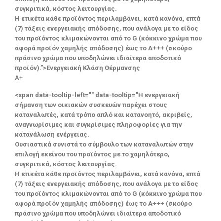
συγκριτικά, κόστος λειτουργίας.
Η ετικέτα κάθε προϊόντος περιλαμβάνει, κατά κανόνα, επτά
(7) τάξεις ενεργειακής απόδοσης, που ανάλογα με το είδος
του προϊόντος κλιμακώνονται από το G (κόκκινο χρώμα που
αφορά προϊόν χαμηλής απόδοσης) έως το Α+++ (σκούρο
πράσινο χρώμα που υποδηλώνει ιδιαίτερα αποδοτικό
προϊόν).”>Ενεργειακή Κλάση Θέρμανσης
A+
<span data-tooltip-left="" data-tooltip="Η ενεργειακή
σήμανση των οικιακών συσκευών παρέχει στους
καταναλωτές, κατά τρόπο απλό και κατανοητό, ακριβείς,
αναγνωρίσιμες και συγκρίσιμες πληροφορίες για την
κατανάλωση ενέργειας.
Ουσιαστικά συνιστά το σύμβουλο των καταναλωτών στην
επιλογή εκείνου του προϊόντος με το χαμηλότερο,
συγκριτικά, κόστος λειτουργίας.
Η ετικέτα κάθε προϊόντος περιλαμβάνει, κατά κανόνα, επτά
(7) τάξεις ενεργειακής απόδοσης, που ανάλογα με το είδος
του προϊόντος κλιμακώνονται από το G (κόκκινο χρώμα που
αφορά προϊόν χαμηλής απόδοσης) έως το Α+++ (σκούρο
πράσινο χρώμα που υποδηλώνει ιδιαίτερα αποδοτικό