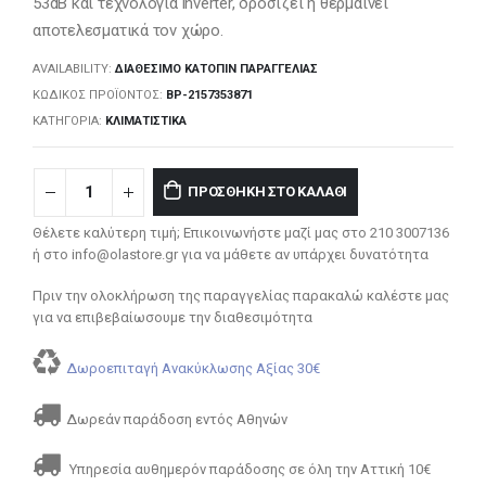
53dB και τεχνολογία inverter, δροσίζει ή θερμαίνει
αποτελεσματικά τον χώρο.
AVAILABILITY:
ΔΙΑΘΈΣΙΜΟ ΚΑΤΌΠΙΝ ΠΑΡΑΓΓΕΛΊΑΣ
ΚΩΔΙΚΌΣ ΠΡΟΪΌΝΤΟΣ:
BP-2157353871
ΚΑΤΗΓΟΡΊΑ:
ΚΛΙΜΑΤΙΣΤΙΚΆ
ΠΡΟΣΘΉΚΗ ΣΤΟ ΚΑΛΆΘΙ
Θέλετε καλύτερη τιμή; Επικοινωνήστε μαζί μας στο 210 3007136
ή στο info@olastore.gr για να μάθετε αν υπάρχει δυνατότητα
Πριν την ολοκλήρωση της παραγγελίας παρακαλώ καλέστε μας
για να επιβεβαίωσουμε την διαθεσιμότητα
Δωροεπιταγή Ανακύκλωσης Αξίας 30€
Δωρεάν παράδοση εντός Αθηνών
Υπηρεσία αυθημερόν παράδοσης σε όλη την Αττική 10€