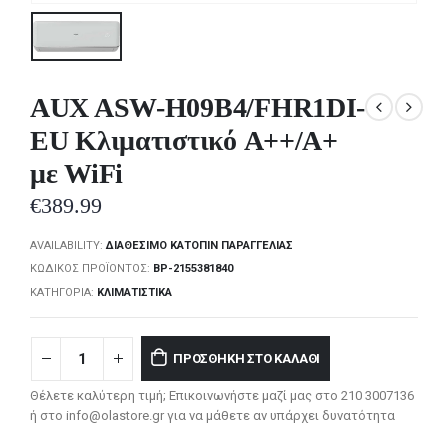
AUX ASW-H09B4/FHR1DI-
EU Κλιματιστικό A++/A+
με WiFi
€
389.99
AVAILABILITY:
ΔΙΑΘΈΣΙΜΟ ΚΑΤΌΠΙΝ ΠΑΡΑΓΓΕΛΊΑΣ
ΚΩΔΙΚΌΣ ΠΡΟΪΌΝΤΟΣ:
BP-2155381840
ΚΑΤΗΓΟΡΊΑ:
ΚΛΙΜΑΤΙΣΤΙΚΆ
ΠΡΟΣΘΉΚΗ ΣΤΟ ΚΑΛΆΘΙ
Θέλετε καλύτερη τιμή; Επικοινωνήστε μαζί μας στο 210 3007136
ή στο info@olastore.gr για να μάθετε αν υπάρχει δυνατότητα