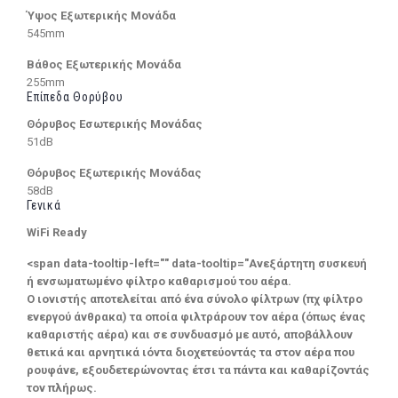
Ύψος Εξωτερικής Μονάδα
545mm
Βάθος Εξωτερικής Μονάδα
255mm
Επίπεδα Θορύβου
Θόρυβος Εσωτερικής Μονάδας
51dB
Θόρυβος Εξωτερικής Μονάδας
58dB
Γενικά
WiFi Ready
<span data-tooltip-left="" data-tooltip="Ανεξάρτητη συσκευή
ή ενσωματωμένο φίλτρο καθαρισμού του αέρα.
Ο ιονιστής αποτελείται από ένα σύνολο φίλτρων (πχ φίλτρο
ενεργού άνθρακα) τα οποία φιλτράρουν τον αέρα (όπως ένας
καθαριστής αέρα) και σε συνδυασμό με αυτό, αποβάλλουν
θετικά και αρνητικά ιόντα διοχετεύοντάς τα στον αέρα που
ρουφάνε, εξουδετερώνοντας έτσι τα πάντα και καθαρίζοντάς
τον πλήρως.