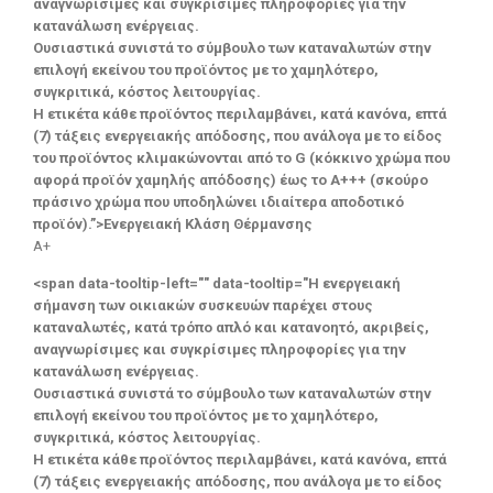
αναγνωρίσιμες και συγκρίσιμες πληροφορίες για την
κατανάλωση ενέργειας.
Ουσιαστικά συνιστά το σύμβουλο των καταναλωτών στην
επιλογή εκείνου του προϊόντος με το χαμηλότερο,
συγκριτικά, κόστος λειτουργίας.
Η ετικέτα κάθε προϊόντος περιλαμβάνει, κατά κανόνα, επτά
(7) τάξεις ενεργειακής απόδοσης, που ανάλογα με το είδος
του προϊόντος κλιμακώνονται από το G (κόκκινο χρώμα που
αφορά προϊόν χαμηλής απόδοσης) έως το Α+++ (σκούρο
πράσινο χρώμα που υποδηλώνει ιδιαίτερα αποδοτικό
προϊόν).”>Ενεργειακή Κλάση Θέρμανσης
A+
<span data-tooltip-left="" data-tooltip="Η ενεργειακή
σήμανση των οικιακών συσκευών παρέχει στους
καταναλωτές, κατά τρόπο απλό και κατανοητό, ακριβείς,
αναγνωρίσιμες και συγκρίσιμες πληροφορίες για την
κατανάλωση ενέργειας.
Ουσιαστικά συνιστά το σύμβουλο των καταναλωτών στην
επιλογή εκείνου του προϊόντος με το χαμηλότερο,
συγκριτικά, κόστος λειτουργίας.
Η ετικέτα κάθε προϊόντος περιλαμβάνει, κατά κανόνα, επτά
(7) τάξεις ενεργειακής απόδοσης, που ανάλογα με το είδος