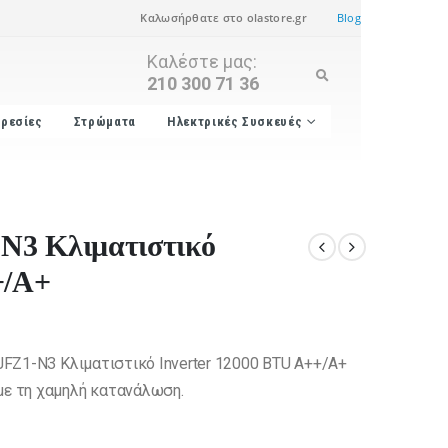
Καλωσήρθατε στο olastore.gr
Blog
Καλέστε μας:
210 300 71 36
ρεσίες
Στρώματα
Ηλεκτρικές Συσκευές
N3 Κλιματιστικό
+/A+
/JFZ1-N3 Κλιματιστικό Inverter 12000 BTU A++/A+
με τη χαμηλή κατανάλωση.