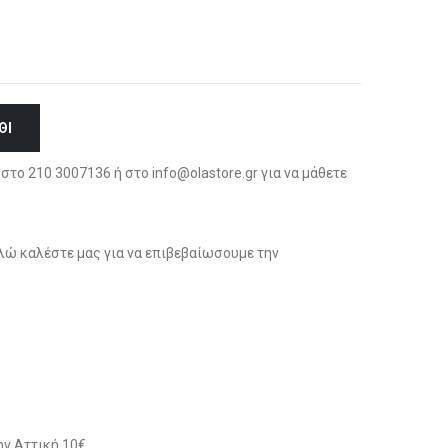
ΘΙ
στο 210 3007136 ή στο info@olastore.gr για να μάθετε
ώ καλέστε μας για να επιβεβαίωσουμε την
ν Αττική 10€