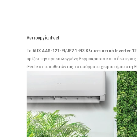
Λειτουργία iFeel
Το
AUX AAS-121-EI/JFZ1-N3 Κλιματιστικό Inverter 1
ορίζει την προεπιλεγμένη θερμοκρασία και ο δεύτερος
iFeel και τοποθετώντας το ασύρματο χειριστήριο στη θ