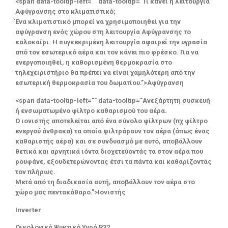
<span data-tooltip-left="" data-tooltip="Τι κάνει η λειτουργία
Αφύγρανσης στο κλιματιστικό;
Ένα κλιματιστικό μπορεί να χρησιμοποιηθεί για την
αφύγρανση ενός χώρου στη λειτουργία Αφύγρανσης το
καλοκαίρι. Η συγκεκριμένη λειτουργία αφαιρεί την υγρασία
από τον εσωτερικό αέρα και τον κάνει πιο φρέσκο. Για να
ενεργοποιηθεί, η καθορισμένη θερμοκρασία στο
τηλεχειριστήριο θα πρέπει να είναι χαμηλότερη από την
εσωτερική θερμοκρασία του δωματίου.”>Αφύγρανση
<span data-tooltip-left="" data-tooltip="Ανεξάρτητη συσκευή
ή ενσωματωμένο φίλτρο καθαρισμού του αέρα.
Ο ιονιστής αποτελείται από ένα σύνολο φίλτρων (πχ φίλτρο
ενεργού άνθρακα) τα οποία φιλτράρουν τον αέρα (όπως ένας
καθαριστής αέρα) και σε συνδυασμό με αυτό, αποβάλλουν
θετικά και αρνητικά ιόντα διοχετεύοντάς τα στον αέρα που
ρουφάνε, εξουδετερώνοντας έτσι τα πάντα και καθαρίζοντάς
τον πλήρως.
Μετά από τη διαδικασία αυτή, αποβάλλουν τον αέρα στο
χώρο μας πεντακάθαρο.”>Ιονιστής
Inverter
Οικολογικό Ψυκτικό Υγρό R32