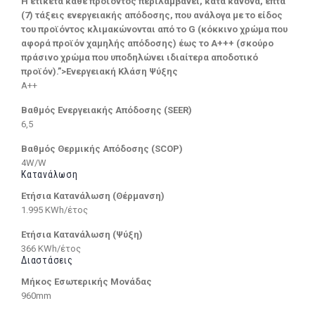
Η ετικέτα κάθε προϊόντος περιλαμβάνει, κατά κανόνα, επτά
(7) τάξεις ενεργειακής απόδοσης, που ανάλογα με το είδος
του προϊόντος κλιμακώνονται από το G (κόκκινο χρώμα που
αφορά προϊόν χαμηλής απόδοσης) έως το Α+++ (σκούρο
πράσινο χρώμα που υποδηλώνει ιδιαίτερα αποδοτικό
προϊόν).”>Ενεργειακή Κλάση Ψύξης
A++
Βαθμός Ενεργειακής Απόδοσης (SEER)
6,5
Βαθμός Θερμικής Απόδοσης (SCOP)
4W/W
Κατανάλωση
Ετήσια Κατανάλωση (Θέρμανση)
1.995 KWh/έτος
Ετήσια Κατανάλωση (Ψύξη)
366 KWh/έτος
Διαστάσεις
Μήκος Εσωτερικής Μονάδας
960mm