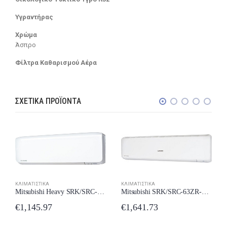
Υγραντήρας
Χρώμα
Άσπρο
Φίλτρα Καθαρισμού Αέρα
ΣΧΕΤΙΚΆ ΠΡΟΪΌΝΤΑ
ΚΛΙΜΑΤΙΣΤΙΚΆ
ΚΛΙΜΑΤΙΣΤΙΚΆ
Mitsubishi Heavy SRK/SRC-25ZS-WF Κλιματιστικό 9000 BTU New Model 2024
Mitsubishi SRK/SRC-63ZR-WF Κλιματιστικό Inverter 22000 BTU A++/A++ με Wi-Fi New Model 2024
€
1,145.97
€
1,641.73