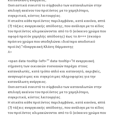
κατανάλωση ενέργειας.
Ουσιαστικά συνιστά το σύμβουλο των καταναλωτών στην
επιλογή εκείνου του προϊόντος με το χαμηλότερο,
συγκριτικά, κόστος λειτουργίας.
Η ετικέτα κάθε προϊόντος περιλαμβάνει, κατά κανόνα, επτά
(7) τάξεις ενεργειακής απόδοσης, που ανάλογα με το είδος
του προϊόντος κλιμακώνονται από το G (κόκκινο χρώμα που
αφορά προϊόν χαμηλής απόδοσης) έως το Α+++ (σκούρο
πράσινο χρώμα που υποδηλώνει ιδιαίτερα αποδοτικό
προϊόν).”>Ενεργειακή Κλάση Θέρμανσης
A+
<span data-tooltip-left="" data-tooltip="Η ενεργειακή
σήμανση των οικιακών συσκευών παρέχει στους
καταναλωτές, κατά τρόπο απλό και κατανοητό, ακριβείς,
αναγνωρίσιμες και συγκρίσιμες πληροφορίες για την
κατανάλωση ενέργειας.
Ουσιαστικά συνιστά το σύμβουλο των καταναλωτών στην
επιλογή εκείνου του προϊόντος με το χαμηλότερο,
συγκριτικά, κόστος λειτουργίας.
Η ετικέτα κάθε προϊόντος περιλαμβάνει, κατά κανόνα, επτά
(7) τάξεις ενεργειακής απόδοσης, που ανάλογα με το είδος
του προϊόντος κλιμακώνονται από το G (κόκκινο χρώμα που