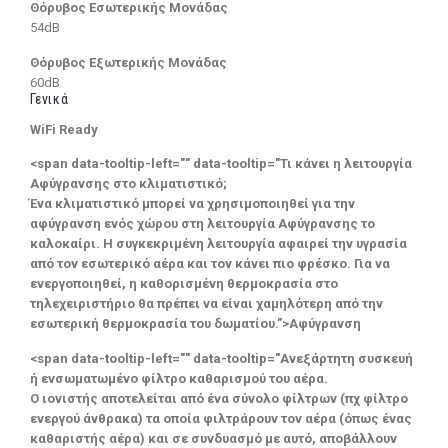
Θόρυβος Εσωτερικής Μονάδας
54dB
Θόρυβος Εξωτερικής Μονάδας
60dB
Γενικά
WiFi Ready
<span data-tooltip-left="" data-tooltip="Τι κάνει η λειτουργία
Αφύγρανσης στο κλιματιστικό;
Ένα κλιματιστικό μπορεί να χρησιμοποιηθεί για την
αφύγρανση ενός χώρου στη λειτουργία Αφύγρανσης το
καλοκαίρι. Η συγκεκριμένη λειτουργία αφαιρεί την υγρασία
από τον εσωτερικό αέρα και τον κάνει πιο φρέσκο. Για να
ενεργοποιηθεί, η καθορισμένη θερμοκρασία στο
τηλεχειριστήριο θα πρέπει να είναι χαμηλότερη από την
εσωτερική θερμοκρασία του δωματίου.”>Αφύγρανση
<span data-tooltip-left="" data-tooltip="Ανεξάρτητη συσκευή
ή ενσωματωμένο φίλτρο καθαρισμού του αέρα.
Ο ιονιστής αποτελείται από ένα σύνολο φίλτρων (πχ φίλτρο
ενεργού άνθρακα) τα οποία φιλτράρουν τον αέρα (όπως ένας
καθαριστής αέρα) και σε συνδυασμό με αυτό, αποβάλλουν