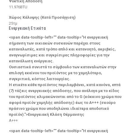
Ψυκτική Απόδοση
11.976BTU
Χώρος Κάλυψης (Κατά Προσέγγιση)
25τμ
Ενεργειακή Ετικέτα
<span data-tooltip-left="" data-tooltip="Η ενεργειακή
σήμανση των οικιακών συσκευών παρέχει στους
καταναλωτές, κατά τρόπο απλό και κατανοητό, ακριβείς,
αναγνωρίσιμες και συγκρίσιμες πληροφορίες για την
κατανάλωση ενέργειας.
Ουσιαστικά συνιστά το σύμβουλο των καταναλωτών στην
επιλογή εκείνου του προϊόντος με το χαμηλότερο,
συγκριτικά, κόστος λειτουργίας.
Η ετικέτα κάθε προϊόντος περιλαμβάνει, κατά κανόνα, επτά
(7) τάξεις ενεργειακής απόδοσης, που ανάλογα με το είδος
του προϊόντος κλιμακώνονται από το G (κόκκινο χρώμα που
αφορά προϊόν χαμηλής απόδοσης) έως το Α+++ (σκούρο
πράσινο χρώμα που υποδηλώνει ιδιαίτερα αποδοτικό
προϊόν).”>Ενεργειακή Κλάση Θέρμανσης
A+++
<span data-tooltip-left="" data-tooltip="Η ενεργειακή