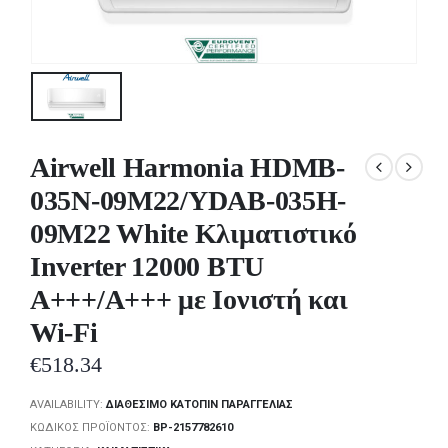
Airwell Harmonia HDMB-
035N-09M22/YDAB-035H-
09M22 White Κλιματιστικό
Inverter 12000 BTU
A+++/A+++ με Ιονιστή και
Wi-Fi
€
518.34
AVAILABILITY:
ΔΙΑΘΈΣΙΜΟ ΚΑΤΌΠΙΝ ΠΑΡΑΓΓΕΛΊΑΣ
ΚΩΔΙΚΌΣ ΠΡΟΪΌΝΤΟΣ:
BP-2157782610