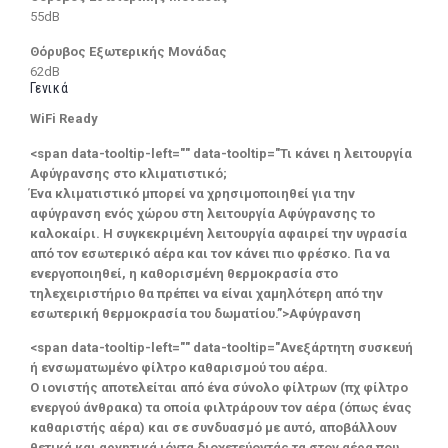
55dB
Θόρυβος Εξωτερικής Μονάδας
62dB
Γενικά
WiFi Ready
<span data-tooltip-left="" data-tooltip="Τι κάνει η λειτουργία
Αφύγρανσης στο κλιματιστικό;
Ένα κλιματιστικό μπορεί να χρησιμοποιηθεί για την
αφύγρανση ενός χώρου στη λειτουργία Αφύγρανσης το
καλοκαίρι. Η συγκεκριμένη λειτουργία αφαιρεί την υγρασία
από τον εσωτερικό αέρα και τον κάνει πιο φρέσκο. Για να
ενεργοποιηθεί, η καθορισμένη θερμοκρασία στο
τηλεχειριστήριο θα πρέπει να είναι χαμηλότερη από την
εσωτερική θερμοκρασία του δωματίου.”>Αφύγρανση
<span data-tooltip-left="" data-tooltip="Ανεξάρτητη συσκευή
ή ενσωματωμένο φίλτρο καθαρισμού του αέρα.
Ο ιονιστής αποτελείται από ένα σύνολο φίλτρων (πχ φίλτρο
ενεργού άνθρακα) τα οποία φιλτράρουν τον αέρα (όπως ένας
καθαριστής αέρα) και σε συνδυασμό με αυτό, αποβάλλουν
θετικά και αρνητικά ιόντα διοχετεύοντάς τα στον αέρα που