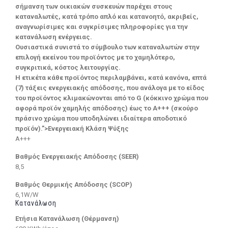
σήμανση των οικιακών συσκευών παρέχει στους
καταναλωτές, κατά τρόπο απλό και κατανοητό, ακριβείς,
αναγνωρίσιμες και συγκρίσιμες πληροφορίες για την
κατανάλωση ενέργειας.
Ουσιαστικά συνιστά το σύμβουλο των καταναλωτών στην
επιλογή εκείνου του προϊόντος με το χαμηλότερο,
συγκριτικά, κόστος λειτουργίας.
Η ετικέτα κάθε προϊόντος περιλαμβάνει, κατά κανόνα, επτά
(7) τάξεις ενεργειακής απόδοσης, που ανάλογα με το είδος
του προϊόντος κλιμακώνονται από το G (κόκκινο χρώμα που
αφορά προϊόν χαμηλής απόδοσης) έως το Α+++ (σκούρο
πράσινο χρώμα που υποδηλώνει ιδιαίτερα αποδοτικό
προϊόν).”>Ενεργειακή Κλάση Ψύξης
A+++
Βαθμός Ενεργειακής Απόδοσης (SEER)
8,5
Βαθμός Θερμικής Απόδοσης (SCOP)
6,1W/W
Κατανάλωση
Ετήσια Κατανάλωση (Θέρμανση)