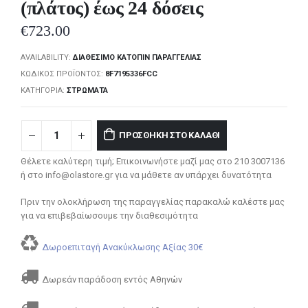
(πλάτος) έως 24 δόσεις
€
723.00
AVAILABILITY:
ΔΙΑΘΈΣΙΜΟ ΚΑΤΌΠΙΝ ΠΑΡΑΓΓΕΛΊΑΣ
ΚΩΔΙΚΌΣ ΠΡΟΪΌΝΤΟΣ:
8F7195336FCC
ΚΑΤΗΓΟΡΊΑ:
ΣΤΡΏΜΑΤΑ
ΠΡΟΣΘΉΚΗ ΣΤΟ ΚΑΛΆΘΙ
Θέλετε καλύτερη τιμή; Επικοινωνήστε μαζί μας στο 210 3007136
ή στο info@olastore.gr για να μάθετε αν υπάρχει δυνατότητα
Πριν την ολοκλήρωση της παραγγελίας παρακαλώ καλέστε μας
για να επιβεβαίωσουμε την διαθεσιμότητα
Δωροεπιταγή Ανακύκλωσης Αξίας 30€
Δωρεάν παράδοση εντός Αθηνών