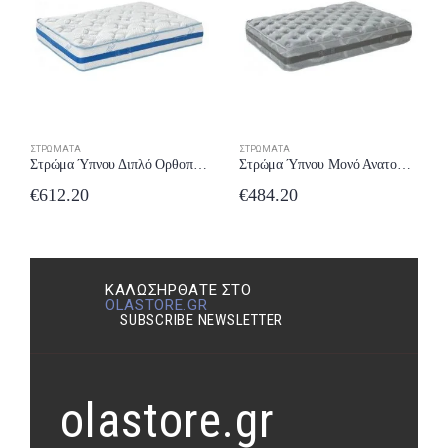
ΣΤΡΏΜΑΤΑ
ΣΤΡΏΜΑΤΑ
Στρώμα Ύπνου Διπλό Ορθοπεδικό Comfort Strom Nuevo 131-140×190/200 έως 24 δόσεις
Στρώμα Ύπνου Μονό Ανατομικό Comfort Strom Sono 91-100×190/200 έως 24 δόσεις
€
612.20
€
484.20
ΚΑΛΩΣΉΡΘΑΤΕ ΣΤΟ
OLASTORE.GR
SUBSCRIBE NEWSLETTER
olastore.gr