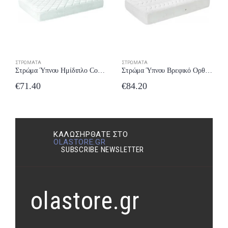
ΣΤΡΏΜΑΤΑ
ΣΤΡΏΜΑΤΑ
Στρώμα Ύπνου Ημίδιπλο Comfort Strom Foam 101-110×190/200 έως 24 δόσεις
Στρώμα Ύπνου Βρεφικό Ορθοπεδικό Comfort Strom Baby Latex 61×70 έως 24 δόσεις
€
71.40
€
84.20
ΚΑΛΩΣΉΡΘΑΤΕ ΣΤΟ
OLASTORE.GR
SUBSCRIBE NEWSLETTER
olastore.gr