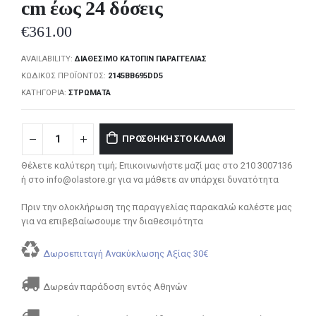
cm έως 24 δόσεις
€
361.00
AVAILABILITY:
ΔΙΑΘΈΣΙΜΟ ΚΑΤΌΠΙΝ ΠΑΡΑΓΓΕΛΊΑΣ
ΚΩΔΙΚΌΣ ΠΡΟΪΌΝΤΟΣ:
2145BB695DD5
ΚΑΤΗΓΟΡΊΑ:
ΣΤΡΏΜΑΤΑ
ΠΡΟΣΘΉΚΗ ΣΤΟ ΚΑΛΆΘΙ
Θέλετε καλύτερη τιμή; Επικοινωνήστε μαζί μας στο 210 3007136
ή στο info@olastore.gr για να μάθετε αν υπάρχει δυνατότητα
Πριν την ολοκλήρωση της παραγγελίας παρακαλώ καλέστε μας
για να επιβεβαίωσουμε την διαθεσιμότητα
Δωροεπιταγή Ανακύκλωσης Αξίας 30€
Δωρεάν παράδοση εντός Αθηνών