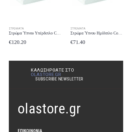
ΣΤΡΏΜΑΤΑ
ΣΤΡΏΜΑΤΑ
Στρώμα Ύπνου Υπέρδιπλο Comfort Strom Foam 161-170×190/200 έως 24 δόσεις
Στρώμα Ύπνου Ημίδιπλο Comfort Strom Foam 101-110×190/200 έως 24 δόσεις
€
120.20
€
71.40
ΚΑΛΩΣΉΡΘΑΤΕ ΣΤΟ
OLASTORE.GR
SUBSCRIBE NEWSLETTER
olastore.gr
ΕΠΙΚΟΙΝΩΝΊΑ