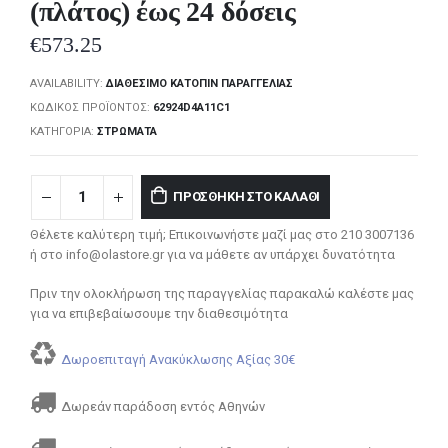
(πλάτος) έως 24 δόσεις
€
573.25
AVAILABILITY:
ΔΙΑΘΈΣΙΜΟ ΚΑΤΌΠΙΝ ΠΑΡΑΓΓΕΛΊΑΣ
ΚΩΔΙΚΌΣ ΠΡΟΪΌΝΤΟΣ:
62924D4A11C1
ΚΑΤΗΓΟΡΊΑ:
ΣΤΡΏΜΑΤΑ
ΠΡΟΣΘΉΚΗ ΣΤΟ ΚΑΛΆΘΙ
Θέλετε καλύτερη τιμή; Επικοινωνήστε μαζί μας στο 210 3007136
ή στο info@olastore.gr για να μάθετε αν υπάρχει δυνατότητα
Πριν την ολοκλήρωση της παραγγελίας παρακαλώ καλέστε μας
για να επιβεβαίωσουμε την διαθεσιμότητα
Δωροεπιταγή Ανακύκλωσης Αξίας 30€
Δωρεάν παράδοση εντός Αθηνών