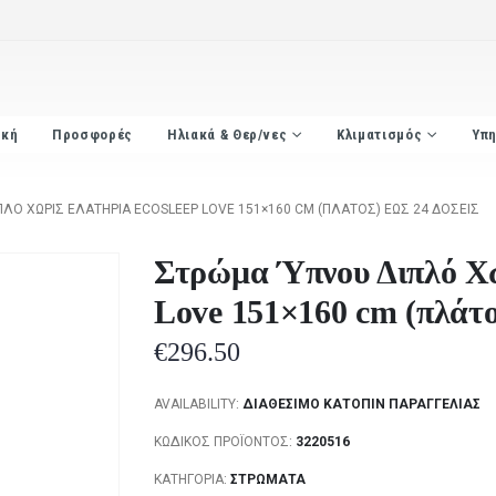
ική
Προσφορές
Ηλιακά & Θερ/νες
Κλιματισμός
Υπη
ΛΌ ΧΩΡΊΣ ΕΛΑΤΉΡΙΑ ECOSLEEP LOVE 151×160 CM (ΠΛΆΤΟΣ) ΈΩΣ 24 ΔΌΣΕΙΣ
Στρώμα Ύπνου Διπλό Χω
Love 151×160 cm (πλάτο
€
296.50
AVAILABILITY:
ΔΙΑΘΈΣΙΜΟ ΚΑΤΌΠΙΝ ΠΑΡΑΓΓΕΛΊΑΣ
ΚΩΔΙΚΌΣ ΠΡΟΪΌΝΤΟΣ:
3220516
ΚΑΤΗΓΟΡΊΑ:
ΣΤΡΏΜΑΤΑ