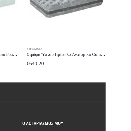
ΣΤΡΏΜΑΤΑ
ΣΤΡΏΜΑΤΑ
Στρώμα Ύπνου Μονό Comfort Strom Foam 91-100×190/200 έως 24 δόσεις
Στρώμα Ύπνου Ημίδιπλο Ανατομικό Comfort Strom Sono 121-130×190/200 έως 24 δόσεις
€
640.20
€
452.2
Ο ΛΟΓΑΡΙΑΣΜΌΣ ΜΟΥ