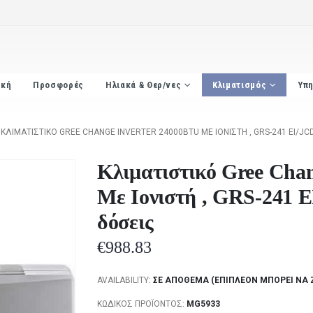
ική
Προσφορές
Ηλιακά & Θερ/νες
Κλιματισμός
Υπη
ΚΛΙΜΑΤΙΣΤΙΚΌ GREE CHANGE INVERTER 24000BTU ΜΕ ΙΟΝΙΣΤΉ , GRS-241 EI/JC
Κλιματιστικό Gree Cha
Με Ιονιστή , GRS-241 
δόσεις
€
988.83
AVAILABILITY:
ΣΕ ΑΠΌΘΕΜΑ (ΕΠΙΠΛΈΟΝ ΜΠΟΡΕΊ ΝΑ 
ΚΩΔΙΚΌΣ ΠΡΟΪΌΝΤΟΣ:
MG5933