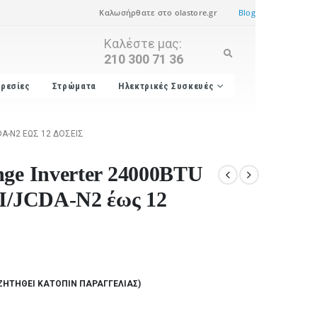
Καλωσήρθατε στο olastore.gr
Blog
Καλέστε μας:
210 300 71 36
ρεσίες
Στρώματα
Ηλεκτρικές Συσκευές
DA-N2 ΈΩΣ 12 ΔΌΣΕΙΣ
nge Inverter 24000BTU
EI/JCDA-N2 έως 12
ΖΗΤΗΘΕΊ ΚΑΤΌΠΙΝ ΠΑΡΑΓΓΕΛΊΑΣ)