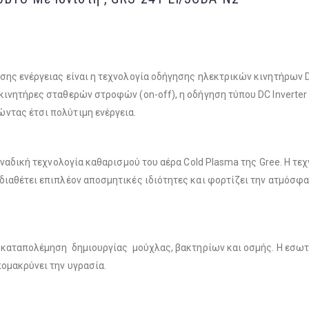
σης ενέργειας είναι η τεχνολογία οδήγησης ηλεκτρικών κινητήρων D
κινητήρες σταθερών στροφών (οn-off), η οδήγηση τύπου DC Inverter
ντας έτσι πολύτιμη ενέργεια.
οναδική τεχνολογία καθαρισμού του αέρα Cold Plasma της Gree. Η τεχ
ιαθέτει επιπλέον αποσμητικές ιδιότητες και φορτίζει την ατμόσφαι
 καταπολέμηση δημιουργίας μούχλας, βακτηρίων και οσμής. Η εσωτε
πομακρύνει την υγρασία.