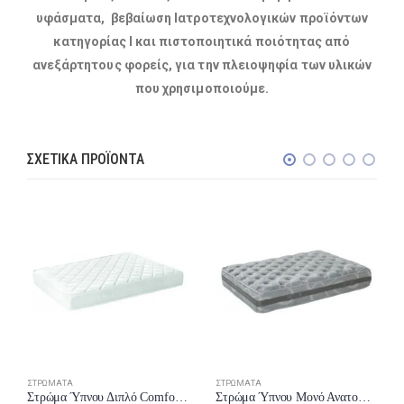
υφάσματα, βεβαίωση Ιατροτεχνολογικών προϊόντων
κατηγορίας I και πιστοποιητικά ποιότητας από
ανεξάρτητους φορείς, για την πλειοψηφία των υλικών
που χρησιμοποιούμε.
ΣΧΕΤΙΚΆ ΠΡΟΪΌΝΤΑ
ΣΤΡΏΜΑΤΑ
ΣΤΡΏΜΑΤΑ
Στρώμα Ύπνου Διπλό Comfort Strom Foam 141-150×190/200 έως 24 δόσεις
Στρώμα Ύπνου Μονό Ανατομικό Comfort Strom Sono 91-100×190/200 έως 24 δόσεις