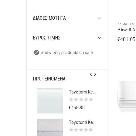
ΔΙΑΘΕΣΙΜΌΤΗΤΑ
ΚΛΙΜΑΤΙΣΜ
ΕΎΡΟΣ ΤΙΜΉΣ
€
481.05
Show only products on sale
ΠΡΟΤΕΙΝΌΜΕΝΑ
Toyotomi Kenzo Eco KTN/KTG20-09
Toyotomi Kenzo Eco KTN/KTG20-09
0
out of 5
0
out of 5
0
ou
€
458.98
€
458.98
€
45
Toyotomi Kenzo KTN20/KTG20-12R32 Κλιματιστικό Inverter 12000 BTU A++/A+++ με Ιονιστή
Toyotomi Kenzo KTN20/KTG20-12R32 Κλιματιστικό Inverter 12000 BTU A++/A+++ με Ιονιστή
0
out of 5
0
out of 5
0
ou