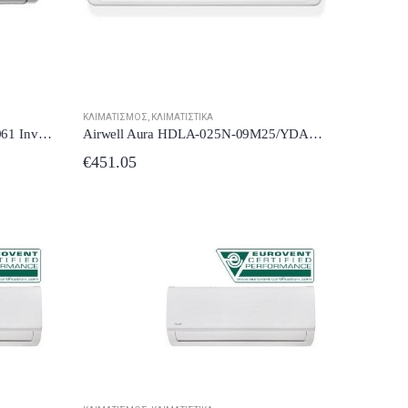
ΚΛΙΜΑΤΙΣΜΌΣ
,
ΚΛΙΜΑΤΙΣΤΙΚΆ
Air-Condition Crown TCI-18LF4061 Inverter 18000BTU έως 12 δόσεις
Airwell Aura HDLA-025N-09M25/YDAA-025H-09M25 Κλιματιστικό Inverter 9000 BTU A++/A+++
€
451.05