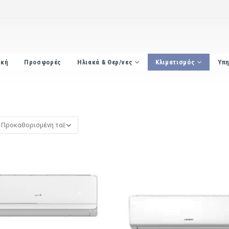
ική
Προσφορές
Ηλιακά & Θερ/νες
Κλιματισμός
Υπη