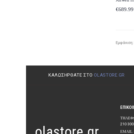
€
689.99
Εμφάνιση:
ΚΑΛΩΣΉΡΘΑΤΕ ΣΤΟ
OLASTORE.GR
ΕΠΙΚΟΙ
ΤΗΛΈΦ
210 300
olastore.gr
EMAIL: